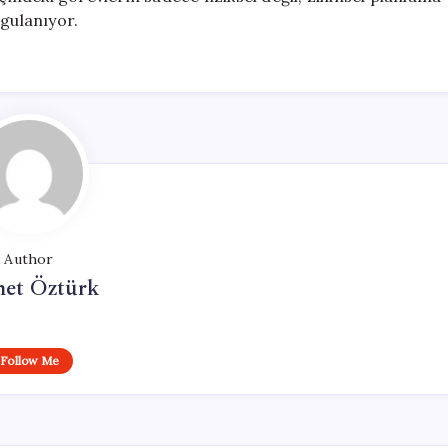
rgulanıyor.
Author
et Öztürk
Follow Me