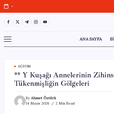
Skip
-
to
content
https://www.facebook.com/
https://twitter.com/
https://t.me/
https://www.instagram.com/
https://youtube.com/
ANA SAYFA
E
EĞITIM
** Y Kuşağı Annelerinin Zihin
Tükenmişliğin Gölgeleri
By
Ahmet Öztürk
14 Mayıs 2026
2 Min Read