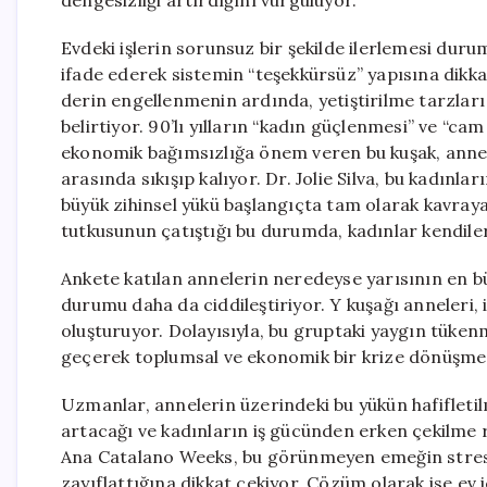
dengesizliği artırdığını vurguluyor.
Evdeki işlerin sorunsuz bir şekilde ilerlemesi duru
ifade ederek sistemin “teşekkürsüz” yapısına dikkat
derin engellenmenin ardında, yetiştirilme tarzları 
belirtiyor. 90’lı yılların “kadın güçlenmesi” ve “cam
ekonomik bağımsızlığa önem veren bu kuşak, anne o
arasında sıkışıp kalıyor. Dr. Jolie Silva, bu kadınl
büyük zihinsel yükü başlangıçta tam olarak kavraya
tutkusunun çatıştığı bu durumda, kadınlar kendil
Ankete katılan annelerin neredeyse yarısının en b
durumu daha da ciddileştiriyor. Y kuşağı anneleri,
oluşturuyor. Dolayısıyla, bu gruptaki yaygın tüken
geçerek toplumsal ve ekonomik bir krize dönüşme p
Uzmanlar, annelerin üzerindeki bu yükün hafifleti
artacağı ve kadınların iş gücünden erken çekilme r
Ana Catalano Weeks, bu görünmeyen emeğin stres ve
zayıflattığına dikkat çekiyor. Çözüm olarak ise ev i