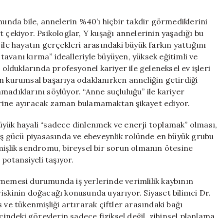
munda bile, annelerin %40’ı hiçbir takdir görmediklerini
 çekiyor. Psikologlar, Y kuşağı annelerinin yaşadığı bu
ile hayatın gerçekleri arasındaki büyük farkın yattığını
 tavanı kırma” idealleriyle büyüyen, yüksek eğitimli ve
lduklarında profesyonel kariyer ile geleneksel ev işleri
arın kurumsal başarıya odaklanırken anneliğin getirdiği
madıklarını söylüyor. “Anne suçluluğu” ile kariyer
erine ayıracak zaman bulamamaktan şikayet ediyor.
üyük hayali “sadece dinlenmek ve enerji toplamak” olması,
 iş gücü piyasasında ve ebeveynlik rolünde en büyük grubu
mişlik sendromu, bireysel bir sorun olmanın ötesine
otansiyeli taşıyor.
lmemesi durumunda iş yerlerinde verimlilik kaybının
iskinin doğacağı konusunda uyarıyor. Siyaset bilimci Dr.
 tükenmişliği artırarak çiftler arasındaki bağı
çindeki görevlerin sadece fiziksel değil, zihinsel planlama