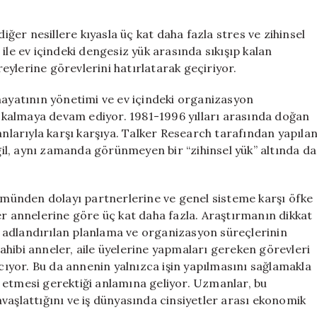
Zihinsel
Yükü:
diğer nesillere kıyasla üç kat daha fazla stres ve zihinsel
Modern
ile ev içindeki dengesiz yük arasında sıkışıp kalan
Toplumda
ireylerine görevlerini hatırlatarak geçiriyor.
Tükenmişliğin
Gölgeleri
hayatının yönetimi ve ev içindeki organizasyon
için
kalmaya devam ediyor. 1981-1996 yılları arasında doğan
anlarıyla karşı karşıya. Talker Research tarafından yapıla
eğil, aynı zamanda görünmeyen bir “zihinsel yük” altında da
lümünden dolayı partnerlerine ve genel sisteme karşı öfke
er annelerine göre üç kat daha fazla. Araştırmanın dikkat
 adlandırılan planlama ve organizasyon süreçlerinin
hibi anneler, aile üyelerine yapmaları gereken görevleri
rcıyor. Bu da annenin yalnızca işin yapılmasını sağlamakla
 etmesi gerektiği anlamına geliyor. Uzmanlar, bu
vaşlattığını ve iş dünyasında cinsiyetler arası ekonomik