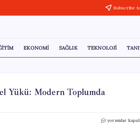
Subscribe t
ĞİTİM
EKONOMİ
SAĞLIK
TEKNOLOJİ
TANI
sel Yükü: Modern Toplumda
**
yorumlar kapal
Y
Kuşağı
Annelerinin