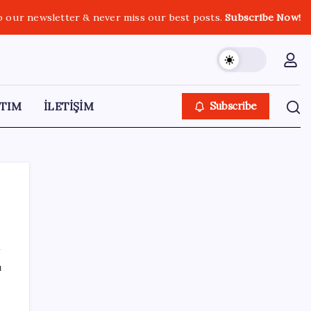
o our newsletter & never miss our best posts.
Subscribe Now!
TIM
İLETİŞİM
Subscribe
SON YAZILAR
ı
Çin pazarını altüst etmişti: Otomotiv devi
Avrupa’ya açıldı