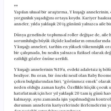
**
Yapılan ulusal bir araştırma, Y kuşağı annelerinin, 
yorgunluk yaşadığını ortaya koydu. Kariyer baskısı 
anneler, yılda yaklaşık 20 iş gününü yalnızca aile b
Dünya genelinde toplumsal roller değişse de, aile 
sorumluluğu büyük ölçüde kadınların omuzlarında 
Y kuşağı anneleri, tarihin en yüksek tükenmişlik or
bir çalışmada, bu neslin yalnızca fiziksel olarak d
ezildiği gözler önüne serildi.
Y kuşağı annelerinin %19’u, evdeki adaletsiz iş bö
besliyor. Bu oran, bir önceki nesil olan Baby Boom
çeken bulgularından biri, “görünmez emek” olarak
neden olduğu zaman kaybı. Özellikle küçük çocuk sa
hatırlatmak için her yıl yaklaşık 20 tam iş günü ha
kalmayıp, aynı zamanda işin yapılmadığını kontrol
durumun annelerin kariyerlerinde ilerlemelerini ya