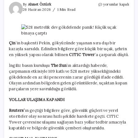
528
By
Ahmet Öztürk
yorumlar kapalı
metrelik
26 Haziran 2026
1 Min Read
dev
gökdelende
panik!
Küçük
uçak
binaya
Çin
’in başkenti Pekin, gökyüzünde yaşanan sıra dışı bir
çarptı
kazayla sarsıldı. Edinilen bilgilere göre küçük bir uçak, şehrin
için
en yüksek yapısı olarak bilinen
CITIC Tower
’a çarparak düştü.
İngiliz basın kuruluşu
The Sun
’ın aktardığı haberde,
çarpmanın etkisiyle 109 katlı ve 528 metre yüksekliğindeki
gökdelende en az iki pencerenin zarar gördüğü ifade edildi.
Olayın ardından bölgeden gelen görüntülerde, uçaktan kopan
parçaların yere savrulduğu görüldü.
YOLLAR ULAŞIMA KAPANDI
Reuters’
ın geçtiği bilgilere göre, güvenlik güçleri ve yerel
otoriteler olay sonrası hızlı şekilde harekete geçti. CITIC
Tower çevresine ulaşımı sağlayan bazı yollar tedbir amacıyla
kapatıldı ve bölgede güvenlik çemberi oluşturuldu.