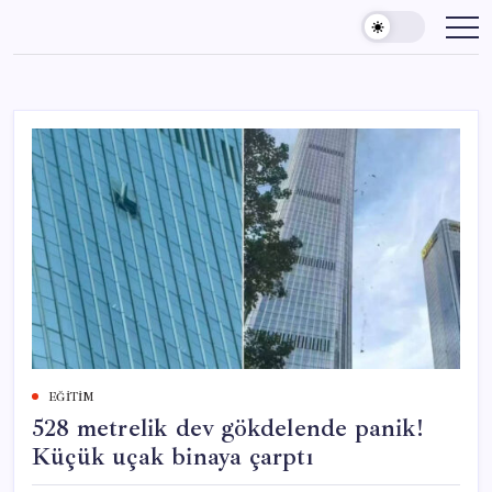
Skip
to
content
EĞITIM
528 metrelik dev gökdelende panik!
Küçük uçak binaya çarptı