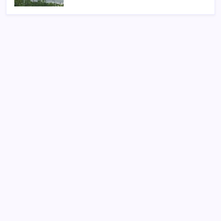
SON YAZILAR
Çin pazarını altüst etmişti: Otomotiv devi Avrupa’ya
açıldı
Electronic Arts Satıldı
Petrol sert düştü: Hürmüz Boğazı’ndaki diplomatik
umutlar fiyatları etkiledi
Eyüpsultan’da silahlı saldırıda 2’si ağır 4 kişi yaralandı
Bolu Belediye Başkan Vekili ve meclis üyeleri