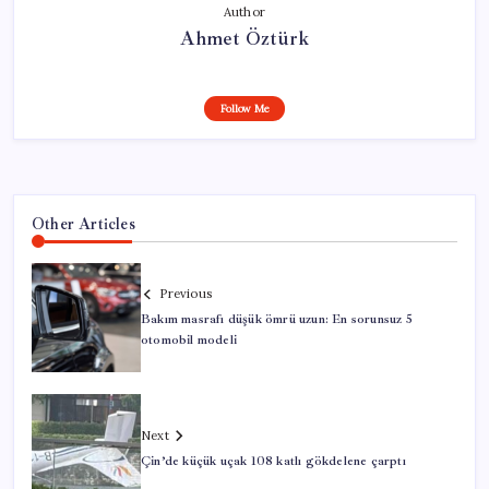
Author
Ahmet Öztürk
Follow Me
Other Articles
Previous
Bakım masrafı düşük ömrü uzun: En sorunsuz 5
otomobil modeli
Next
Çin’de küçük uçak 108 katlı gökdelene çarptı