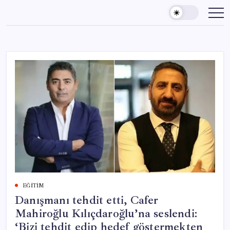
Skip
to
content
EĞITIM
Danışmanı tehdit etti, Cafer
Mahiroğlu Kılıçdaroğlu’na seslendi:
‘Bizi tehdit edip hedef göstermekten