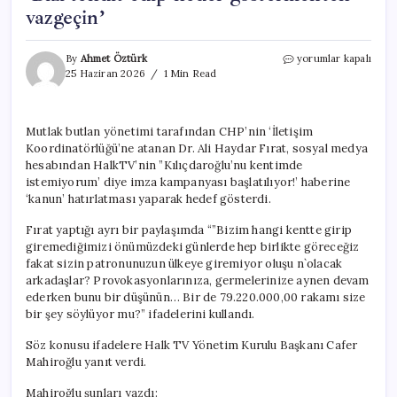
vazgeçin’
Danışmanı
By
Ahmet Öztürk
yorumlar kapalı
tehdit
25 Haziran 2026
1 Min Read
etti,
Cafer
Mahiroğlu
Mutlak butlan yönetimi tarafından CHP’nin ‘İletişim
Kılıçdaroğlu’na
Koordinatörlüğü’ne atanan Dr. Ali Haydar Fırat, sosyal medya
seslendi:
‘Bizi
hesabından HalkTV’nin ”Kılıçdaroğlu’nu kentimde
tehdit
istemiyorum’ diye imza kampanyası başlatılıyor!’ haberine
edip
‘kanun’ hatırlatması yaparak hedef gösterdi.
hedef
göstermekten
Fırat yaptığı ayrı bir paylaşımda “”Bizim hangi kentte girip
vazgeçin’
giremediğimizi önümüzdeki günlerde hep birlikte göreceğiz
için
fakat sizin patronunuzun ülkeye giremiyor oluşu n`olacak
arkadaşlar? Provokasyonlarınıza, germelerinize aynen devam
ederken bunu bir düşünün… Bir de 79.220.000,00 rakamı size
bir şey söylüyor mu?” ifadelerini kullandı.
Söz konusu ifadelere Halk TV Yönetim Kurulu Başkanı Cafer
Mahiroğlu yanıt verdi.
Mahiroğlu şunları yazdı: