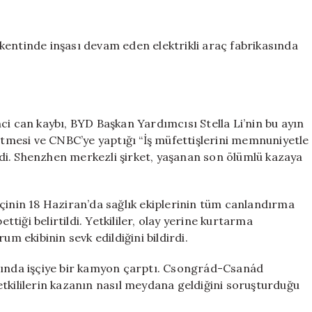
cinayetinin
ardından
BYD’nin
kentinde inşası devam eden elektrikli araç fabrikasında
Macaristan
fabrikasına
soruşturma!
için
ci can kaybı, BYD Başkan Yardımcısı Stella Li’nin bu ayın
detmesi ve CNBC’ye yaptığı “İş müfettişlerini memnuniyetle
di. Shenzhen merkezli şirket, yaşanan son ölümlü kazaya
çinin 18 Haziran’da sağlık ekiplerinin tüm canlandırma
iği belirtildi. Yetkililer, olay yerine kurtarma
um ekibinin sevk edildiğini bildirdi.
anında işçiye bir kamyon çarptı. Csongrád-Csanád
tkililerin kazanın nasıl meydana geldiğini soruşturduğu