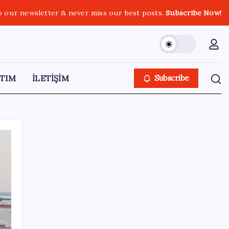
o our newsletter & never miss our best posts.
Subscribe Now!
TIM
İLETİŞİM
Subscribe
SON YAZILAR
Electronic Arts Satıldı