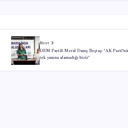
Next
DEM Partili Meral Danış Beştaş: ‘AK Parti’ni
tek yanına alamadığı biziz’
Office Lisans Satın Al
valorant hack