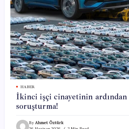
HABER
İkinci işçi cinayetinin ardında
soruşturma!
By
Ahmet Öztürk
26 Haziran 2026
2 Min Read