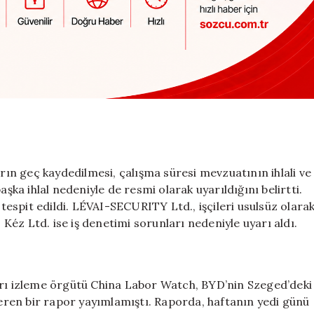
arın geç kaydedilmesi, çalışma süresi mevzuatının ihlali ve
 başka ihlal nedeniyle de resmi olarak uyarıldığını belirtti.
 tespit edildi. LÉVAI-SECURITY Ltd., işçileri usulsüz olara
z Kéz Ltd. ise iş denetimi sorunları nedeniyle uyarı aldı.
arı izleme örgütü China Labor Watch, BYD’nin Szeged’deki
içeren bir rapor yayımlamıştı. Raporda, haftanın yedi günü