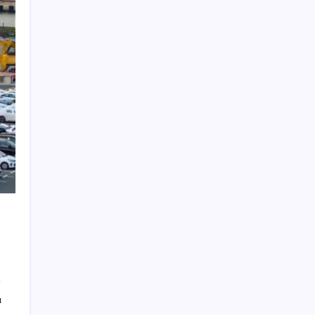
Petrol sert düştü: Hürmüz Boğazı’ndaki
diplomatik umutlar fiyatları etkiledi
Eyüpsultan’da silahlı saldırıda 2’si ağır 4 kişi
yaralandı
Bolu Belediye Başkan Vekili ve meclis
üyeleri CHP’den istifa etti
Yemek yediğiniz saat beyin sağlığını
etkileyebilir
Balıkesir’deki orman yangınlarına havadan
ve karadan müdahale: 210 konut tahliye
edildi
Avustralya’da kuş gribi alarmı: Salgın
yayılıyor
Patatesler için başladı: Evinin son halini
görenler gözlerine inanamadı
Plajlarda ‘sandviç polisi’ uygulaması:
Çantalar bir bir denetleniyor
ı