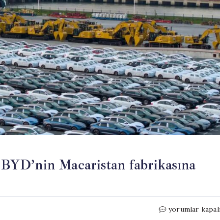
n BYD’nin Macaristan fabrikasına
İkinci
yorumlar kapal
işçi