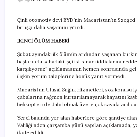
Çinli otomotiv devi BYD’nin Macaristan’ın Szeged 
bir işçi daha yaşamını yitirdi.
İKİNCİ ÖLÜM HABERİ
Şubat ayındaki ilk ölümün ardından yaşanan bu ikin
başlarında sahadaki işçi istismarı iddialarını red
karşılıyoruz” açıklamasının hemen sonrasında gel
ilişkin yorum taleplerine henüz yanıt vermedi.
Macaristan Ulusal Sağlık Hizmetleri, söz konusu iş
çabalarına rağmen kurtarılamayarak hayatını kaybett
helikopteri de dahil olmak üzere çok sayıda acil dur
Yerel basında yer alan haberlere göre şantiye al
Valiliği’nden çarşamba günü yapılan açıklamada, ye
ifade edildi.