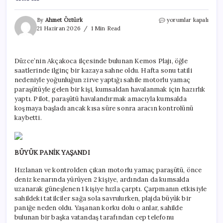
Güneşlenirken
By
Ahmet Öztürk
yorumlar kapalı
neye
21 Haziran 2026
1 Min Read
uğradıklarını
şaşırdılar!
Tatilcilerin
Düzce’nin Akçakoca ilçesinde bulunan Kemos Plajı, öğle
arasına
saatlerinde ilginç bir kazaya sahne oldu. Hafta sonu tatili
böyle
daldı
nedeniyle yoğunluğun zirve yaptığı sahile motorlu yamaç
için
paraşütüyle gelen bir kişi, kumsaldan havalanmak için hazırlık
yaptı. Pilot, paraşütü havalandırmak amacıyla kumsalda
koşmaya başladı ancak kısa süre sonra aracın kontrolünü
kaybetti.
BÜYÜK PANİK YAŞANDI
Hızlanan ve kontrolden çıkan motorlu yamaç paraşütü, önce
deniz kenarında yürüyen 2 kişiye, ardından da kumsalda
uzanarak güneşlenen 1 kişiye hızla çarptı. Çarpmanın etkisiyle
sahildeki tatilciler sağa sola savrulurken, plajda büyük bir
paniğe neden oldu. Yaşanan korku dolu o anlar, sahilde
bulunan bir başka vatandaş tarafından cep telefonu