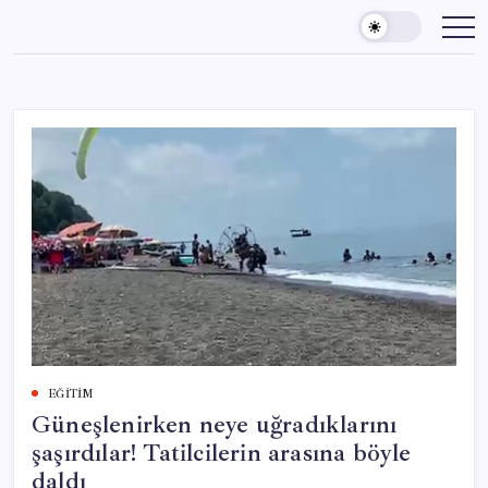
Skip
to
content
EĞITIM
Güneşlenirken neye uğradıklarını
şaşırdılar! Tatilcilerin arasına böyle
daldı