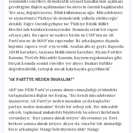
yönündeki önerileri, demokratik siyaset kanallarının açılması
gerektiğine ilişkin açıklamaları bu sürecin önemli başlıklarıdır.
‘Biz araç değiştiriyoruz. Silah kullanmayacağız. Mücadelemizi
ve siyasetimizi Türkiye’de demokratik yollarla yürüteceğiz’
denildi. Diğer önemli gelişme ise Türkiye Büyük Millet
Meclisi’nde kurulan komisyondur. Sonunda ortak bir rapor
ortaya çıktı. Bu rapor ne sadece bizim ne CHP’nin ne AK
Parti’nin ne de MHP’nin raporudur. İki arkadaşımız dışında
hepimiz rapora ‘evet’ oyu verdik. Aradan altı ay geçti. Raporda
AİHM kararları, Anayasa Mahkemesi kararları, Siyasi Partiler
Kanunu, Terörle Mücadele Kanunu, kayyum uygulamaları gibi
birçok konuda somut öneriler yer alıyor. Bunları birlikte
değerlendirdik, tartıştık ancak hala hayata geçirilmedi.”
“AK PARTİ’YE NEDEN İNANALIM?”
AKP’nin DEM Parti’yi yanına almayı amaçladığı yönündeki
tartışmalarına ilişkin ise Beştaş, “Biz kendi mücadelemize
inanıyoruz. AK Parti’ye neden inanalım ya da başka bir
partiye neden inanalım? Böyle bir sebep yok. Biz mücadele
ederek, toplumsal muhalefeti büyüterek bu süreci ilerletmek
zorundayız. ‘Bizi yanına almak istiyor’ diyorsunuz ya. Evet,
herkesi yanına almak istiyor, alıyor da. Ama bir tek alamadığı
biziz arkadaşlar. Hangi belediyemizi aldı? Hangi