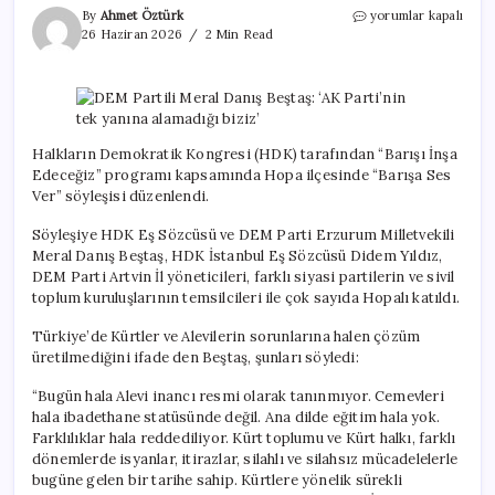
DEM
By
Ahmet Öztürk
yorumlar kapalı
Partili
26 Haziran 2026
2 Min Read
Meral
Danış
Beştaş:
‘AK
Parti’nin
tek
Halkların Demokratik Kongresi (HDK) tarafından “Barışı İnşa
yanına
Edeceğiz” programı kapsamında Hopa ilçesinde “Barışa Ses
alamadığı
Ver” söyleşisi düzenlendi.
biziz’
için
Söyleşiye HDK Eş Sözcüsü ve DEM Parti Erzurum Milletvekili
Meral Danış Beştaş, HDK İstanbul Eş Sözcüsü Didem Yıldız,
DEM Parti Artvin İl yöneticileri, farklı siyasi partilerin ve sivil
toplum kuruluşlarının temsilcileri ile çok sayıda Hopalı katıldı.
Türkiye’de Kürtler ve Alevilerin sorunlarına halen çözüm
üretilmediğini ifade den Beştaş, şunları söyledi:
“Bugün hala Alevi inancı resmi olarak tanınmıyor. Cemevleri
hala ibadethane statüsünde değil. Ana dilde eğitim hala yok.
Farklılıklar hala reddediliyor. Kürt toplumu ve Kürt halkı, farklı
dönemlerde isyanlar, itirazlar, silahlı ve silahsız mücadelelerle
bugüne gelen bir tarihe sahip. Kürtlere yönelik sürekli