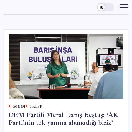
Skip
to
content
EĞITIM
HABER
DEM Partili Meral Danış Beştaş: ‘AK
Parti’nin tek yanına alamadığı biziz’