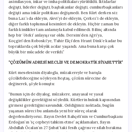
asimilasyon, inkar ve imha politikaları yürütüldü. İktidarlar
değişti, liderler değişti, başbakanlar değişti, cumhurbaşkanları
değişti ama inkâr politikası değişmedi. Ben Kürt derken siz
buna Laz’ı da ekleyin, Alevi’yi de ekleyin, Çerkez’i de ekleyin,
diğer farklı toplumsal kesimleri de ekleyin. Hiçbir zaman bu
farklı kimlikler tam anlamıyla kabul edilmedi. Bilinç altında
hep bir ‘öteki’ anlayışı var oldu. Dersim’den Ağrı’ya,
Koçgiri’den Roboski’ye, Tahir Elçi’den Hrant Dink’e kadar bu
topraklarda çok büyük acılar yaşandı. Ama buna karşı çok
büyük bir mücadele de verildi.”
“ÇÖZÜMÜN ADRESİ MECLİS VE DEMOKRATİK SİYASETTİR”
Kürt meselesinin diyalogla, müzakereyle ve barışla
çözülebileceğine söyleyen Beştaş, çözüm sürecine de
değinerek, şöyle konuştu:
“Bunun için de diyalog, müzakere, anayasal ve yasal
değişiklikler gerektiğini söyledik. Kürtlerin hukuk kapısından
girmesi gerektiğini savunduk. Geldiğimiz noktada, bugün
yaşanan süreci bu anlamda yeni bir süreç olarak
değerlendiriyoruz. Sayın Devlet Bahçeli’nin ve Cumhurbaşkanı
Erdoğan’ın ‘iç cepheyi tahkim etme’ açıklamaları, Sayın
Abdullah Öcalan’ın 27 Şubat’taki fesih çağrısı ve silah bırakma