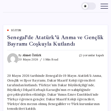
Skip
to
content
EĞITIM
Senegal’de Atatürk’ü Anma ve Gençlik
Bayramı Coşkuyla Kutlandı
Senegal’de
By
Ahmet Öztürk
yorumlar kapalı
Atatürk’ü
20 Mayıs 2026
1 Min Read
Anma
ve
Gençlik
20 Mayıs 2026 tarihinde Senegal’de 19 Mayıs Atatürk’ü Anma,
Bayramı
Gençlik ve Spor Bayramı, Dakar Maarif Koleji öğrencileri
Coşkuyla
Kutlandı
tarafından kutlandı. Türkiye’nin Dakar Büyükelçiliği’nde,
için
Büyükelçi Dilşad Kırbaşlı Karaoğlu’nun ev sahipliğinde
gerçekleştirilen etkinliğe, Dakar Yunus Emre Enstitüsü’nde
Türkçe öğrenen gençler, Dakar Maarif Koleji öğrencileri,
Türkiye’den mezun olmuş Senegalliler ve Türk kurumlarının
temsilcileri katıldı.