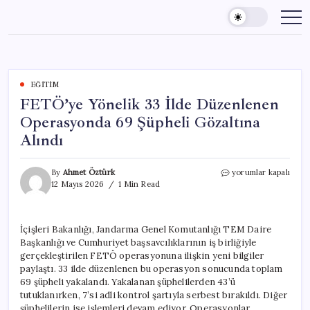
Skip
to
content
EĞITIM
FETÖ’ye Yönelik 33 İlde Düzenlenen
Operasyonda 69 Şüpheli Gözaltına
Alındı
FETÖ’ye
By
Ahmet Öztürk
yorumlar kapalı
Yönelik
12 Mayıs 2026
1 Min Read
33
İlde
Düzenlenen
İçişleri Bakanlığı, Jandarma Genel Komutanlığı TEM Daire
Operasyonda
Başkanlığı ve Cumhuriyet başsavcılıklarının iş birliğiyle
69
Şüpheli
gerçekleştirilen FETÖ operasyonuna ilişkin yeni bilgiler
Gözaltına
paylaştı. 33 ilde düzenlenen bu operasyon sonucunda toplam
Alındı
69 şüpheli yakalandı. Yakalanan şüphelilerden 43’ü
için
tutuklanırken, 7’si adli kontrol şartıyla serbest bırakıldı. Diğer
şüphelilerin ise işlemleri devam ediyor. Operasyonlar,