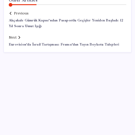
Previous
Akçakale Gümrük Kapısı’ndan Pasaportlu Geçişler Yeniden Başladı: 12
Yıl Sonra Umut Işığı
Next
Eurovision’da İsrail Tartışması: Fransa’dan Yayın Boykotu Talepleri
SON YAZILAR
Çin pazarını altüst etmişti: Otomotiv devi Avrupa’ya
açıldı