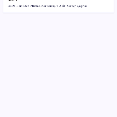
DEM Parti’den Numan Kurtulmuş’a Acil ‘Süreç’ Çağrısı
SON YAZILAR
Çıkarılabilir Bataryalı Telefonlar Geri Dönüyor
2026 AÖL 3. Dönem sınav sonuçları ne zaman
açıklanacak? Açık Öğretim Lisesi sınav sonuçları
nasıl ve nereden öğrenilir?
Türkiye, Suudi Arabistan ve Pakistan üçlü savunma
anlaşması imzaladı
Baş dönmesi şikayetiyle hastaneye gitti: Literatüre