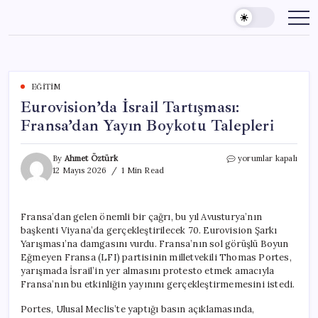
Skip
to
content
EĞITIM
Eurovision’da İsrail Tartışması:
Fransa’dan Yayın Boykotu Talepleri
Eurovision’da
By
Ahmet Öztürk
yorumlar kapalı
İsrail
12 Mayıs 2026
1 Min Read
Tartışması:
Fransa’dan
Yayın
Fransa’dan gelen önemli bir çağrı, bu yıl Avusturya’nın
Boykotu
başkenti Viyana’da gerçekleştirilecek 70. Eurovision Şarkı
Talepleri
için
Yarışması’na damgasını vurdu. Fransa’nın sol görüşlü Boyun
Eğmeyen Fransa (LFI) partisinin milletvekili Thomas Portes,
yarışmada İsrail’in yer almasını protesto etmek amacıyla
Fransa’nın bu etkinliğin yayınını gerçekleştirmemesini istedi.
Portes, Ulusal Meclis’te yaptığı basın açıklamasında,