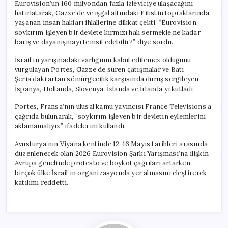
Eurovision’un 160 milyondan fazla izleyiciye ulaşacağını
hatırlatarak, Gazze’de ve işgal altındaki Filistin topraklarında
yaşanan insan hakları ihlallerine dikkat çekti. “Eurovision,
soykırım işleyen bir devlete kırmızı halı sermekle ne kadar
barış ve dayanışmayı temsil edebilir?” diye sordu.
İsrail’in yarışmadaki varlığının kabul edilemez olduğunu
vurgulayan Portes, Gazze’de süren çatışmalar ve Batı
Şeria’daki artan sömürgecilik karşısında duruş sergileyen
İspanya, Hollanda, Slovenya, İzlanda ve İrlanda’yı kutladı.
Portes, Fransa’nın ulusal kamu yayıncısı France Televisions’a
çağrıda bulunarak, “soykırım işleyen bir devletin eylemlerini
aklamamalıyız” ifadelerini kullandı.
Avusturya’nın Viyana kentinde 12-16 Mayıs tarihleri arasında
düzenlenecek olan 2026 Eurovision Şarkı Yarışması’na ilişkin
Avrupa genelinde protesto ve boykot çağrıları artarken,
birçok ülke İsrail’in organizasyonda yer almasını eleştirerek
katılımı reddetti.