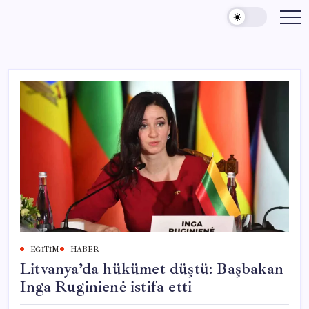
Skip
to
content
EĞITIM
HABER
Litvanya’da hükümet düştü: Başbakan
Inga Ruginienė istifa etti