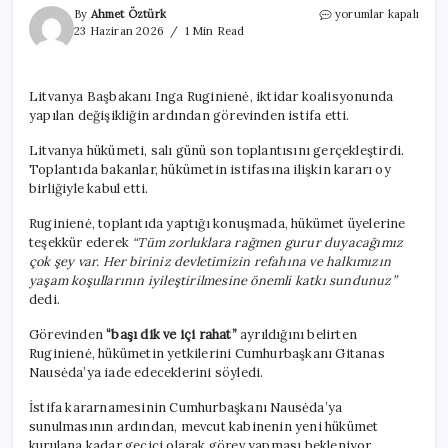
Litvanya’da
By
Ahmet Öztürk
yorumlar kapalı
hükümet
23 Haziran 2026
1 Min Read
düştü:
Başbakan
Inga
Litvanya Başbakanı Inga Ruginienė, iktidar koalisyonunda
Ruginienė
yapılan değişikliğin ardından görevinden istifa etti.
istifa
etti
Litvanya hükümeti, salı günü son toplantısını gerçekleştirdi.
için
Toplantıda bakanlar, hükümetin istifasına ilişkin kararı oy
birliğiyle kabul etti.
Ruginienė, toplantıda yaptığı konuşmada, hükümet üyelerine
teşekkür ederek
“Tüm zorluklara rağmen gurur duyacağımız
çok şey var. Her biriniz devletimizin refahına ve halkımızın
yaşam koşullarının iyileştirilmesine önemli katkı sundunuz”
dedi.
Görevinden
“başı dik ve içi rahat”
ayrıldığını belirten
Ruginienė, hükümetin yetkilerini Cumhurbaşkanı Gitanas
Nausėda’ya iade edeceklerini söyledi.
İstifa kararnamesinin Cumhurbaşkanı Nausėda’ya
sunulmasının ardından, mevcut kabinenin yeni hükümet
kurulana kadar geçici olarak görev yapması bekleniyor.