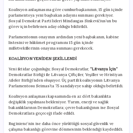
Koalisyon anlaşmasına göre cumhurbaşkanının, 15 gün içinde
parlamentoya yeni başbakan adayını sunması gerekiyor.
Sosyal Demokrat Parti lideri Mindaugas Sinkevičius’un bu
görev için belirlenen aday olduğu bildirildi.
Parlamentonun onayının ardından yeni başbakanın, kabine
listesini ve hükümet programını 15 gün içinde
milletvekillerinin onayına sunması gerekecek.
KOALİSYON YENİDEN ŞEKİLLENDİ
Yeni iktidar çoğunluğu; Sosyal Demokratlar,
“Litvanya İçin”
Demokratlar Birliği ile Litvanya Çiftçiler, Yeşiller ve Hristiyan
Aileler Birliği’nden oluşuyor. Üç partili koalisyonun Litvanya
Parlamentosu Seimas’ta 75 sandalyeye sahip olduğu belirtildi.
Koalisyon anlaşması kapsamında en az dört bakanlıkta
değişiklik yapılması bekleniyor. Tarım, enerji ve sağlık
bakanlıklarının Demokratlara; çevre bakanlığının ise Sosyal
Demokratlara geçeceği ifade edildi.
Ruginienė’nin ise daha önce yürüttüğü sosyal güvenlik ve
çalışma bakanlığı görevine dönmesinin beklendiği kaydedildi.