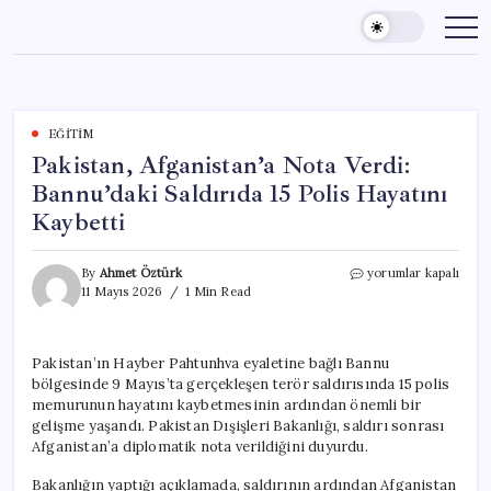
Skip
to
content
EĞITIM
Pakistan, Afganistan’a Nota Verdi:
Bannu’daki Saldırıda 15 Polis Hayatını
Kaybetti
Pakistan,
By
Ahmet Öztürk
yorumlar kapalı
Afganistan’a
11 Mayıs 2026
1 Min Read
Nota
Verdi:
Bannu’daki
Pakistan’ın Hayber Pahtunhva eyaletine bağlı Bannu
Saldırıda
bölgesinde 9 Mayıs’ta gerçekleşen terör saldırısında 15 polis
15
Polis
memurunun hayatını kaybetmesinin ardından önemli bir
Hayatını
gelişme yaşandı. Pakistan Dışişleri Bakanlığı, saldırı sonrası
Kaybetti
Afganistan’a diplomatik nota verildiğini duyurdu.
için
Bakanlığın yaptığı açıklamada, saldırının ardından Afganistan