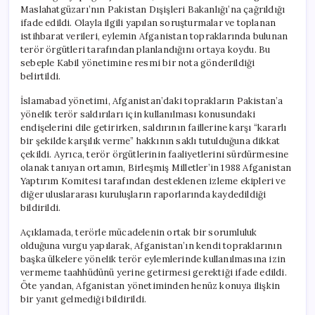
Maslahatgüzarı’nın Pakistan Dışişleri Bakanlığı’na çağrıldığı
ifade edildi. Olayla ilgili yapılan soruşturmalar ve toplanan
istihbarat verileri, eylemin Afganistan topraklarında bulunan
terör örgütleri tarafından planlandığını ortaya koydu. Bu
sebeple Kabil yönetimine resmi bir nota gönderildiği
belirtildi.
İslamabad yönetimi, Afganistan’daki toprakların Pakistan’a
yönelik terör saldırıları için kullanılması konusundaki
endişelerini dile getirirken, saldırının faillerine karşı “kararlı
bir şekilde karşılık verme” hakkının saklı tutulduğuna dikkat
çekildi. Ayrıca, terör örgütlerinin faaliyetlerini sürdürmesine
olanak tanıyan ortamın, Birleşmiş Milletler’in 1988 Afganistan
Yaptırım Komitesi tarafından desteklenen izleme ekipleri ve
diğer uluslararası kuruluşların raporlarında kaydedildiği
bildirildi.
Açıklamada, terörle mücadelenin ortak bir sorumluluk
olduğuna vurgu yapılarak, Afganistan’ın kendi topraklarının
başka ülkelere yönelik terör eylemlerinde kullanılmasına izin
vermeme taahhüdünü yerine getirmesi gerektiği ifade edildi.
Öte yandan, Afganistan yönetiminden henüz konuya ilişkin
bir yanıt gelmediği bildirildi.