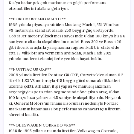
Kia’ya kadar pek çok markanın en güçlü performans
otomobillerini akıllara getiriyor.
**FORD MUSTANG MACH 1**
1969 yılında piyasaya sürülen Mustang Mach 1, 351 Windsor
V8 motoruyla standart olarak 250 beygir güç üretiyordu.
Cobra Jet motor yükseltmesi sayesinde 0’dan 100 km/s hıza 6
saniyenin altında ulaşabilen bu model, Boss 302 ve Boss 429
gibi ikonik araçlarla yarışmasına rağmen kült bir statü elde
etti. 17 yıllık bir ara vermenin ardından, Mach 1 adı 2021
yılında modern teknolojilerle yeniden hayat buldu.
**PONTIAC G8 GXP**
2009 yılında üretilen Pontiac G8 GXP, Corvette’den alınan 6.2
litrelik LS3 V8 motoruyla 415 beygir gücü sunarak dikkatleri
üzerine çekti. Arkadan itişli yapısı ve manuel şanzıman
seçeneğiyle spor sedan segmentinde öne çıkan araç, 0’dan
100 km/s hıza yalnızca 4.5 saniyede ulaşabiliyordu. Ne yazık
ki, General Motors’un finansal sorunları nedeniyle Pontiac
markasının kapanması, bu performans canavarı için üretim
sürecini kısalttı.
**VOLKSWAGEN CORRADO VR6**
1988 ile 1995 yılları arasında üretilen Volkswagen Corrado,