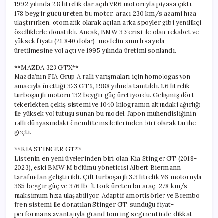
1992 yılında 2.8 litrelik dar açılı VR6 motoruyla piyasa çıktı.
178 beygir gücü üreten bu motor, aracı 230 km/s azami hıza
ulaştırırken, otomatik olarak açılan arka spoyler gibi yenilikçi
özelliklerle donatıldı. Ancak, BMW 3 Serisi ile olan rekabet ve
yüksek fiyatı (21,840 dolar), modelin sınırlı sayıda
üretilmesine yol açtı ve 1995 yılında üretimi sonlandı.
**MAZDA 323 GTX**
Mazda’nın FIA Grup A ralli yarışmaları için homologasyon
amacıyla ürettiği 323 GTX, 1988 yılında tanıtıldı. 1.6 litrelik
turboşarjlı motoru 132 beygir güç üretiyordu. Gelişmiş dört
tekerlekten çekiş sistemi ve 1040 kilogramın altındaki ağırlığı
ile yüksek yol tutuşu sunan bu model, Japon mühendisliğinin
ralli dünyasındaki önemli temsilcilerinden biri olarak tarihe
geçti.
**KIA STINGER GT**
Listenin en yeni üyelerinden biri olan Kia Stinger GT (2018-
2023), eski BMW M bölümü yöneticisi Albert Biermann
tarafından geliştirildi. Çift turboşarjlı 3.3 litrelik V6 motoruyla
365 beygir güç ve 376 lb-ft tork üreten bu araç, 278 km/s
maksimum hıza ulaşabiliyor. Adaptif amortisörler ve Brembo
fren sistemi ile donatılan Stinger GT, sunduğu fiyat-
performans avantajıyla grand touring segmentinde dikkat