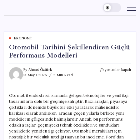
Skip
to
content
EKONOMI
Otomobil Tarihini Şekillendiren Güçlü
Performans Modelleri
Otomobil
By
Ahmet Öztürk
yorumlar kapalı
Tarihini
13 Mayıs 2026
2 Min Read
Şekillendiren
Güçlü
Performans
Otomobil endüstrisi, zamanla gelişen teknolojiler ve yenilikçi
Modelleri
tasarımlarla dolu bir geçmişe sahiptir. Bazı araçlar, piyasaya
için
çıktıkları dönemde büyük bir etki yaratarak mühendislik
harikası olarak anılırken, aradan geçen yıllarla birlikte yeni
modellerin gölgesinde kalmışlardır. Ancak, bu performans
odaklı araçlar, geçmişteki teknik özellikleri ve sundukları
yeniliklerle yeniden ilgi çekiyor. Otomobil meraklıları için
nostaljik bir yolculuk niteliği taşıyan bu inceleme, Ford’dan