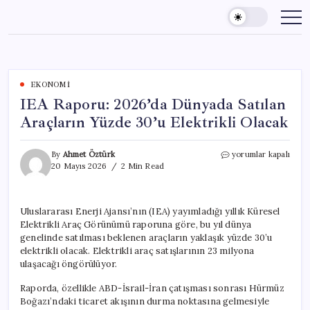
Skip
to
content
EKONOMI
IEA Raporu: 2026’da Dünyada Satılan
Araçların Yüzde 30’u Elektrikli Olacak
IEA
By
Ahmet Öztürk
yorumlar kapalı
Raporu:
20 Mayıs 2026
2 Min Read
2026’da
Dünyada
Satılan
Uluslararası Enerji Ajansı’nın (IEA) yayımladığı yıllık Küresel
Araçların
Elektrikli Araç Görünümü raporuna göre, bu yıl dünya
Yüzde
30’u
genelinde satılması beklenen araçların yaklaşık yüzde 30’u
Elektrikli
elektrikli olacak. Elektrikli araç satışlarının 23 milyona
Olacak
ulaşacağı öngörülüyor.
için
Raporda, özellikle ABD-İsrail-İran çatışması sonrası Hürmüz
Boğazı’ndaki ticaret akışının durma noktasına gelmesiyle