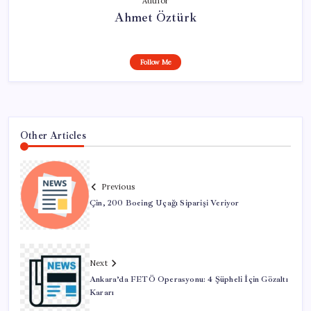
Author
Ahmet Öztürk
Follow Me
Other Articles
Previous
Çin, 200 Boeing Uçağı Siparişi Veriyor
Next
Ankara’da FETÖ Operasyonu: 4 Şüpheli İçin Gözaltı
Kararı