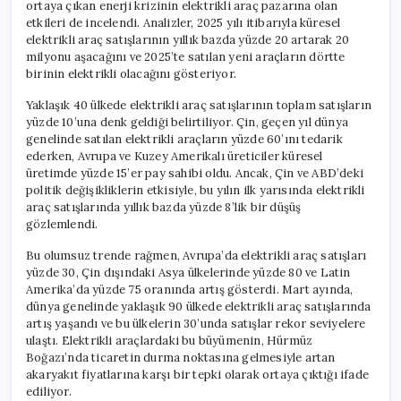
ortaya çıkan enerji krizinin elektrikli araç pazarına olan
etkileri de incelendi. Analizler, 2025 yılı itibarıyla küresel
elektrikli araç satışlarının yıllık bazda yüzde 20 artarak 20
milyonu aşacağını ve 2025’te satılan yeni araçların dörtte
birinin elektrikli olacağını gösteriyor.
Yaklaşık 40 ülkede elektrikli araç satışlarının toplam satışların
yüzde 10’una denk geldiği belirtiliyor. Çin, geçen yıl dünya
genelinde satılan elektrikli araçların yüzde 60’ını tedarik
ederken, Avrupa ve Kuzey Amerikalı üreticiler küresel
üretimde yüzde 15’er pay sahibi oldu. Ancak, Çin ve ABD’deki
politik değişikliklerin etkisiyle, bu yılın ilk yarısında elektrikli
araç satışlarında yıllık bazda yüzde 8’lik bir düşüş
gözlemlendi.
Bu olumsuz trende rağmen, Avrupa’da elektrikli araç satışları
yüzde 30, Çin dışındaki Asya ülkelerinde yüzde 80 ve Latin
Amerika’da yüzde 75 oranında artış gösterdi. Mart ayında,
dünya genelinde yaklaşık 90 ülkede elektrikli araç satışlarında
artış yaşandı ve bu ülkelerin 30’unda satışlar rekor seviyelere
ulaştı. Elektrikli araçlardaki bu büyümenin, Hürmüz
Boğazı’nda ticaretin durma noktasına gelmesiyle artan
akaryakıt fiyatlarına karşı bir tepki olarak ortaya çıktığı ifade
ediliyor.