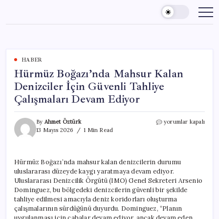
Skip
to
content
HABER
Hürmüz Boğazı’nda Mahsur Kalan
Denizciler İçin Güvenli Tahliye
Çalışmaları Devam Ediyor
Hürmüz
By
Ahmet Öztürk
yorumlar kapalı
Boğazı’nda
13 Mayıs 2026
1 Min Read
Mahsur
Kalan
Denizciler
Hürmüz Boğazı’nda mahsur kalan denizcilerin durumu
İçin
uluslararası düzeyde kaygı yaratmaya devam ediyor.
Güvenli
Tahliye
Uluslararası Denizcilik Örgütü (IMO) Genel Sekreteri Arsenio
Çalışmaları
Dominguez, bu bölgedeki denizcilerin güvenli bir şekilde
Devam
tahliye edilmesi amacıyla deniz koridorları oluşturma
Ediyor
çalışmalarının sürdüğünü duyurdu. Dominguez, “Planın
için
uygulanması için çabalar devam ediyor, ancak devam eden