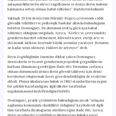
anlaşmazlıkların bu süreci engellemesi ve denizcilerin mahsur
kalmasına sebep olması kabul edilemez” ifadelerini kullandı.
Yaklaşık 20 bin denizcinin Hürmüz Boğazı çevresinde ciddi
güvenlik tehditleri ve psikolojik baskılar altında bulunduğunu
belirten Dominguez, bu durumun sivil iş gücü için kabul
edilemez olduğunu vurguladı. Ayrıca, “Körfez ve çevresindeki
gemilerin hareket edememesi, küresel ticaret, enerji arzı ve
ekonomik istikrar üzerinde büyük sorunlar yaratıyor. Sorunun
ne kadar uzun sürmesi, riskleri de artırıyor” dedi.
Seyir özgürlüğünün önemine dikkat çeken Dominguez,
denizcilerin ve ticaret gemilerinin jeopolitik gerginliklerin
kurbanı olmaması gerektiğini ifade etti. Durumun zorlayıcı
olması durumunda denizcilerin güvenli tahliyesi için deniz
koridorları oluşturmak üzere görevlendirildiğini de sözlerine
ekledi. Planın uluslararası hukuk ve IMO standartlarına uygun
bir şekilde hazırlandığını, ilgili ülkeler tarafından
uygulanmasının hedeflendiğini belirtti.
Dominguez, pratik çözümlerin bulunduğunu ancak “uzlaşma
sağlanma konusunda eksiklikler olduğunu” kaydederek ilgili
tüm taraflarla diyaloglarını sürdüreceğini ifade etti. Ayrıca,
deniz seyrüsefer özgürlüğü ve uluslararası hukuka saygı