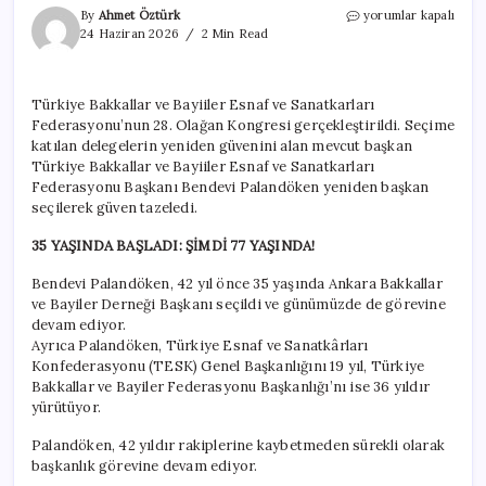
35
By
Ahmet Öztürk
yorumlar kapalı
yaşında
24 Haziran 2026
2 Min Read
başladı
şimdi
77’sinde:
Türkiye Bakkallar ve Bayiiler Esnaf ve Sanatkarları
42
Federasyonu’nun 28. Olağan Kongresi gerçekleştirildi. Seçime
yıldır
başkan
katılan delegelerin yeniden güvenini alan mevcut başkan
hep
Türkiye Bakkallar ve Bayiiler Esnaf ve Sanatkarları
başkan
Federasyonu Başkanı Bendevi Palandöken yeniden başkan
hep
seçilerek güven tazeledi.
başkan
için
35 YAŞINDA BAŞLADI: ŞİMDİ 77 YAŞINDA!
Bendevi Palandöken, 42 yıl önce 35 yaşında Ankara Bakkallar
ve Bayiler Derneği Başkanı seçildi ve günümüzde de görevine
devam ediyor.
Ayrıca Palandöken, Türkiye Esnaf ve Sanatkârları
Konfederasyonu (TESK) Genel Başkanlığını 19 yıl, Türkiye
Bakkallar ve Bayiler Federasyonu Başkanlığı’nı ise 36 yıldır
yürütüyor.
Palandöken, 42 yıldır rakiplerine kaybetmeden sürekli olarak
başkanlık görevine devam ediyor.