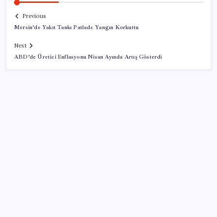
Previous
Mersin’de Yakıt Tankı Patladı: Yangın Korkuttu
Next
ABD’de Üretici Enflasyonu Nisan Ayında Artış Gösterdi
SON YAZILAR
Electronic Arts Satıldı
Petrol sert düştü: Hürmüz Boğazı’ndaki diplomatik
umutlar fiyatları etkiledi