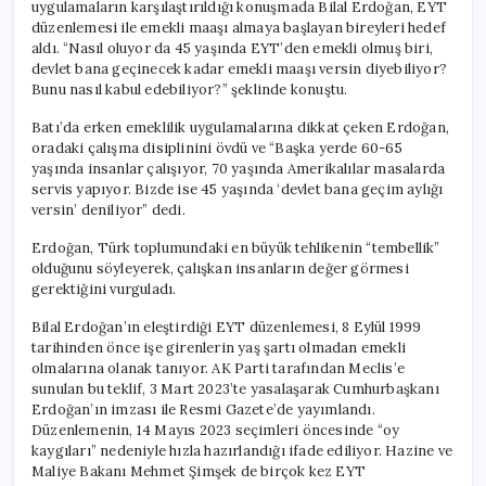
uygulamaların karşılaştırıldığı konuşmada Bilal Erdoğan, EYT
düzenlemesi ile emekli maaşı almaya başlayan bireyleri hedef
aldı. “Nasıl oluyor da 45 yaşında EYT’den emekli olmuş biri,
devlet bana geçinecek kadar emekli maaşı versin diyebiliyor?
Bunu nasıl kabul edebiliyor?” şeklinde konuştu.
Batı’da erken emeklilik uygulamalarına dikkat çeken Erdoğan,
oradaki çalışma disiplinini övdü ve “Başka yerde 60-65
yaşında insanlar çalışıyor, 70 yaşında Amerikalılar masalarda
servis yapıyor. Bizde ise 45 yaşında ‘devlet bana geçim aylığı
versin’ deniliyor” dedi.
Erdoğan, Türk toplumundaki en büyük tehlikenin “tembellik”
olduğunu söyleyerek, çalışkan insanların değer görmesi
gerektiğini vurguladı.
Bilal Erdoğan’ın eleştirdiği EYT düzenlemesi, 8 Eylül 1999
tarihinden önce işe girenlerin yaş şartı olmadan emekli
olmalarına olanak tanıyor. AK Parti tarafından Meclis’e
sunulan bu teklif, 3 Mart 2023’te yasalaşarak Cumhurbaşkanı
Erdoğan’ın imzası ile Resmi Gazete’de yayımlandı.
Düzenlemenin, 14 Mayıs 2023 seçimleri öncesinde “oy
kaygıları” nedeniyle hızla hazırlandığı ifade ediliyor. Hazine ve
Maliye Bakanı Mehmet Şimşek de birçok kez EYT