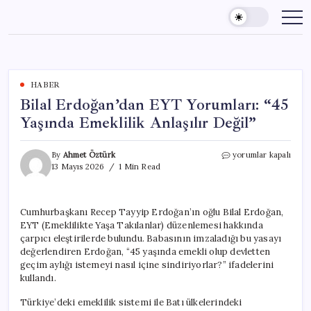
Skip
to
content
HABER
Bilal Erdoğan’dan EYT Yorumları: “45
Yaşında Emeklilik Anlaşılır Değil”
Bilal
By
Ahmet Öztürk
yorumlar kapalı
Erdoğan’dan
13 Mayıs 2026
1 Min Read
EYT
Yorumları:
“45
Cumhurbaşkanı Recep Tayyip Erdoğan’ın oğlu Bilal Erdoğan,
Yaşında
EYT (Emeklilikte Yaşa Takılanlar) düzenlemesi hakkında
Emeklilik
Anlaşılır
çarpıcı eleştirilerde bulundu. Babasının imzaladığı bu yasayı
Değil”
değerlendiren Erdoğan, “45 yaşında emekli olup devletten
için
geçim aylığı istemeyi nasıl içine sindiriyorlar?” ifadelerini
kullandı.
Türkiye’deki emeklilik sistemi ile Batı ülkelerindeki