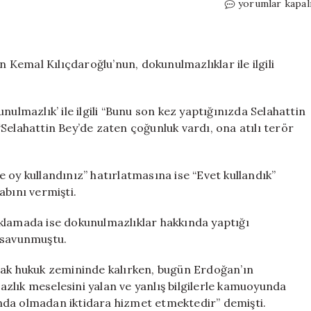
Gazeteci
yorumlar kapal
Banu
Güven
açıkladı:
‘Kılıçdaroğlu’n
Kemal Kılıçdaroğlu’nun, dokunulmazlıklar ile ilgili
danışmanı
önden
soruları
nulmazlık’ ile ilgili “Bunu son kez yaptığınızda Selahattin
istedi’
Selahattin Bey’de zaten çoğunluk vardı, ona atılı terör
için
 oy kullandınız” hatırlatmasına ise “Evet kullandık”
abını vermişti.
klamada ise dokunulmazlıklar hakkında yaptığı
ni savunmuştu.
rak hukuk zemininde kalırken, bugün Erdoğan’ın
zlık meselesini yalan ve yanlış bilgilerle kamuoyunda
kında olmadan iktidara hizmet etmektedir” demişti.