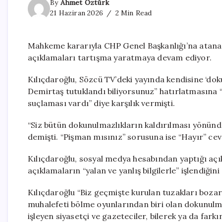
By
Ahmet Öztürk
21 Haziran 2026
2 Min Read
Mahkeme kararıyla CHP Genel Başkanlığı’na atanan 
açıklamaları tartışma yaratmaya devam ediyor.
Kılıçdaroğlu, Sözcü TV’deki yayında kendisine ‘doku
Demirtaş tutuklandı biliyorsunuz” hatırlatmasına “
suçlaması vardı” diye karşılık vermişti.
“Siz bütün dokunulmazlıkların kaldırılması yönünde
demişti. “Pişman mısınız” sorusuna ise “Hayır” cev
Kılıçdaroğlu, sosyal medya hesabından yaptığı açı
açıklamaların “yalan ve yanlış bilgilerle” işlendiği
Kılıçdaroğlu “Biz geçmişte kurulan tuzakları boza
muhalefeti bölme oyunlarından biri olan dokunulma
işleyen siyasetçi ve gazeteciler, bilerek ya da far