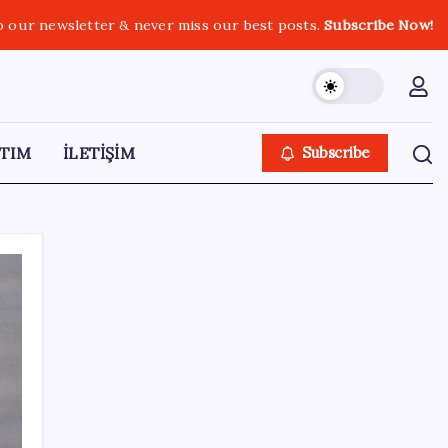
o our newsletter & never miss our best posts.
Subscribe Now!
TIM
İLETİŞİM
Subscribe
SON YAZILAR
Çin pazarını altüst etmişti: Otomotiv devi
Avrupa’ya açıldı