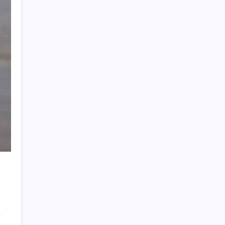
Electronic Arts Satıldı
Petrol sert düştü: Hürmüz Boğazı’ndaki
diplomatik umutlar fiyatları etkiledi
Eyüpsultan’da silahlı saldırıda 2’si ağır 4 kişi
yaralandı
Bolu Belediye Başkan Vekili ve meclis
üyeleri CHP’den istifa etti
Yemek yediğiniz saat beyin sağlığını
etkileyebilir
Balıkesir’deki orman yangınlarına havadan
ve karadan müdahale: 210 konut tahliye
edildi
Avustralya’da kuş gribi alarmı: Salgın
yayılıyor
Patatesler için başladı: Evinin son halini
görenler gözlerine inanamadı