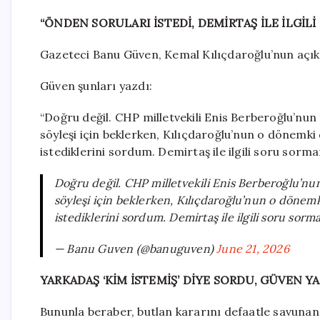
“ÖNDEN SORULARI İSTEDİ, DEMİRTAŞ İLE İLGİ
Gazeteci Banu Güven, Kemal Kılıçdaroğlu’nun açık
Güven şunları yazdı:
“Doğru değil. CHP milletvekili Enis Berberoğlu’nu
söyleşi için beklerken, Kılıçdaroğlu’nun o dönemk
istediklerini sordum. Demirtaş ile ilgili soru sorm
Doğru değil. CHP milletvekili Enis Berberoğlu’nu
söyleşi için beklerken, Kılıçdaroğlu’nun o dönem
istediklerini sordum. Demirtaş ile ilgili soru sor
— Banu Guven (@banuguven)
June 21, 2026
YARKADAŞ ‘KİM İSTEMİŞ’ DİYE SORDU, GÜVEN Y
Bununla beraber, butlan kararını defaatle savuna