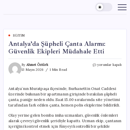
Skip
to
content
EĞITIM
Antalya’da Şüpheli Çanta Alarmı:
Güvenlik Ekipleri Müdahale Etti
Antalya’da
By
Ahmet Öztürk
yorumlar kapalı
Şüpheli
13 Mayıs 2026
1 Min Read
Çanta
Alarmı:
Güvenlik
Antalya’nın Muratpaşa ilçesinde, Burhanettin Onat Caddesi
Ekipleri
üzerinde bulunan bir apartmanın girişinde bırakılan şüpheli
Müdahale
Etti
çanta, paniğe neden oldu. Saat 15.00 sıralarında site yönetimi
için
tarafından fark edilen çanta, hemen polis ekiplerine bildirildi.
Olay yerine gelen bomba imha uzmanları, güvenlik önlemleri
alarak çevreyi güvenlik şeridiyle kapattı. Uzman ekip, çantanın
içeriğini kontrol etmek için fünyeyi kontrollü bir şekilde