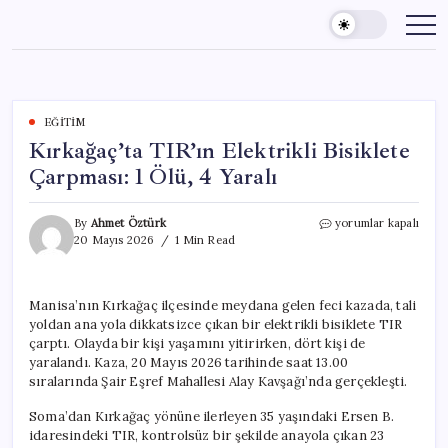
Skip
to
content
EĞITIM
Kırkağaç’ta TIR’ın Elektrikli Bisiklete
Çarpması: 1 Ölü, 4 Yaralı
Kırkağaç’ta
By
Ahmet Öztürk
yorumlar kapalı
TIR’ın
20 Mayıs 2026
1 Min Read
Elektrikli
Bisiklete
Çarpması:
Manisa’nın Kırkağaç ilçesinde meydana gelen feci kazada, tali
1
yoldan ana yola dikkatsizce çıkan bir elektrikli bisiklete TIR
Ölü,
4
çarptı. Olayda bir kişi yaşamını yitirirken, dört kişi de
Yaralı
yaralandı. Kaza, 20 Mayıs 2026 tarihinde saat 13.00
için
sıralarında Şair Eşref Mahallesi Alay Kavşağı’nda gerçekleşti.
Soma’dan Kırkağaç yönüne ilerleyen 35 yaşındaki Ersen B.
idaresindeki TIR, kontrolsüz bir şekilde anayola çıkan 23