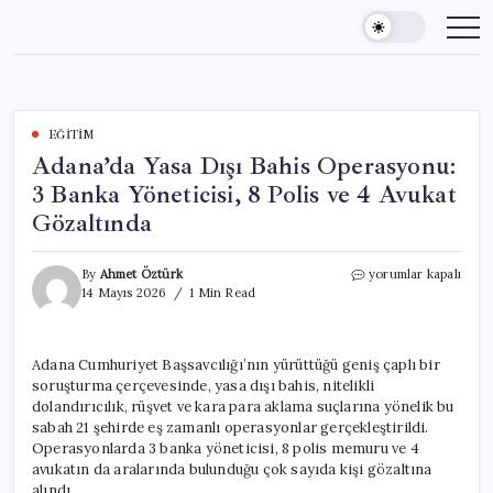
Skip
to
content
EĞITIM
Adana’da Yasa Dışı Bahis Operasyonu:
3 Banka Yöneticisi, 8 Polis ve 4 Avukat
Gözaltında
Adana’da
By
Ahmet Öztürk
yorumlar kapalı
Yasa
14 Mayıs 2026
1 Min Read
Dışı
Bahis
Operasyonu:
Adana Cumhuriyet Başsavcılığı’nın yürüttüğü geniş çaplı bir
3
soruşturma çerçevesinde, yasa dışı bahis, nitelikli
Banka
Yöneticisi,
dolandırıcılık, rüşvet ve kara para aklama suçlarına yönelik bu
8
sabah 21 şehirde eş zamanlı operasyonlar gerçekleştirildi.
Polis
Operasyonlarda 3 banka yöneticisi, 8 polis memuru ve 4
ve
avukatın da aralarında bulunduğu çok sayıda kişi gözaltına
4
alındı.