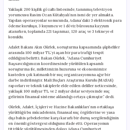
Avukat
Gözaltında
Yaklaşık 200 kişilik gözaltı listesinde, tanınmış televizyon
için
yorumcusu Rasim Ozan Kütahyalı’nın ismi de yer almakta.
Yapılan operasyonlar sonucunda, Adana’daki 3 elektronik para
ödeme kuruluşu, 3 kuyumcu ve 1 döviz bürosuna kayyum
atanırken, toplamda 221 taşınmaz, 120 araç ve 3 tekneye el
konuldu.
Adalet Bakanı Akın Gürlek, soruşturma kapsamında şüpheliler
arasında 100 milyar TL’yi aşan bir para trafiği tespit
edildiğini belirtti. Bakan Gürlek, “Adana Cumhuriyet
Başsavcılığımızın koordinesinde yürütülen kapsamlı
soruşturma ile, milletimizin huzuruna ve ekonomimize
kasteden çok katmanlı bir suç organizasyonuna ağır bir
darbe indirilmiştir. Mali Suçları Araştırma Kurulu (MASAK)
raporları ve teknik takiplerle elde edilen deliller neticesinde,
yaklaşık 100 milyar TL ve 2 milyar dolar seviyesinde suç
gelirinin finansal sisteme aklandığı ortaya çıkmıştır.” dedi.
Gürlek, Adalet, İçişleri ve Hazine Bakanlıkları’nın ortaklaşa
yürüttüğü bu mücadelenin, finansal suç örgütlerine ve yasa
dışı bahis şebekelerine karşı kararlı bir duruş sergilendiğinin
en önemli göstergesi olduğunu ifade etti. Operasyonun
titizlikle yürütülmesinden dolayı Adana Cumhuriyet