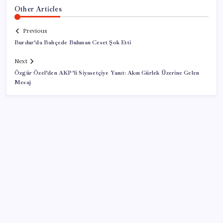
Other Articles
Previous
Burdur’da Bahçede Bulunan Ceset Şok Etti
Next
Özgür Özel’den AKP’li Siyasetçiye Yanıt: Akın Gürlek Üzerine Gelen
Mesaj
SON YAZILAR
İklim zirvesi de milyarlar yutacak