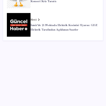
Konseri Kriz Yarattı
Next
İzmir’de 21 Noktada Elektrik Kesintisi Uyarısı: GDZ
Elektrik Tarafından Açıklanan Saatler
SON YAZILAR
İklim zirvesi de milyarlar yutacak
‘Çocuk güvenliği’ aykırılığı 1 milyar dolar ceza getirdi