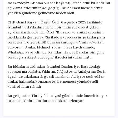
merkezdeyiz. Arınma burada başlamış.” ifadelerini kullandı. Bu
açıklama, Yıldırım’ın adı geçtiği İBB borsası meseleleriyle
yeniden gündeme gelmesine neden oldu.
CHP Genel Başkanı Özgür Özel, 6 Ağustos 2025 tarihinde
İstanbul Tuzla’da düzenlenen bir mitingde dikkat çekici
açıklamalarda bulundu. Özel, “Bir savcı ve avukat çetesinin
tutuklularla görüşerek, ‘Şu ifadeyi vereceksin, şu kadar para
vereceksin’ diyerek İBB borsası kurduğunu Türkiye’ye ilan
ediyorum. Avukat Mehmet Yıldırım! Ses kaydı elimde,
WhatsApp kaydı elimde. Kanıtları HSK ve Barolar Birliği’ne
vereceğiz, şikayet edeceğiz.” ifadelerini kullanmıştı.
Bu iddiaların ardından, İstanbul Cumhuriyet Başsavcılığı
soruşturma başlattı. Yıldırım, 7 Ağustos’ta Antalya’nın Serik
ilçesinde yakalanarak gözaltına alındı. Adliyeye sevk edilen
avukat hakkında, konutunu terk etmemesi yönünde adli
kontrol kararı alındı.
Bu gelişmeler, Türkiye’nin siyasî gündeminde önemli bir yer
tutarken, Yıldırım’ın durumu dikkatle izleniyor.