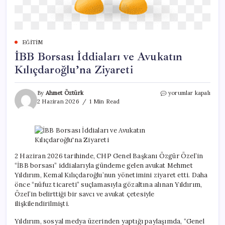
EĞITIM
İBB Borsası İddiaları ve Avukatın
Kılıçdaroğlu’na Ziyareti
İBB
By
Ahmet Öztürk
yorumlar kapalı
Borsası
2 Haziran 2026
1 Min Read
İddiaları
ve
Avukatın
Kılıçdaroğlu’na
Ziyareti
için
2 Haziran 2026 tarihinde, CHP Genel Başkanı Özgür Özel’in
“İBB borsası” iddialarıyla gündeme gelen avukat Mehmet
Yıldırım, Kemal Kılıçdaroğlu’nun yönetimini ziyaret etti. Daha
önce “nüfuz ticareti” suçlamasıyla gözaltına alınan Yıldırım,
Özel’in belirttiği bir savcı ve avukat çetesiyle
ilişkilendirilmişti.
Yıldırım, sosyal medya üzerinden yaptığı paylaşımda, “Genel