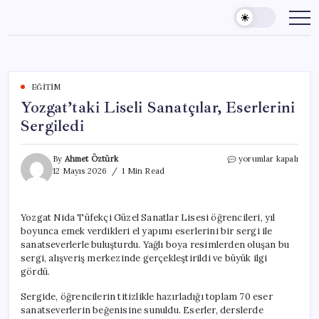
Skip
to
content
EĞITIM
Yozgat’taki Liseli Sanatçılar, Eserlerini
Sergiledi
Yozgat’taki
By
Ahmet Öztürk
yorumlar kapalı
Liseli
12 Mayıs 2026
1 Min Read
Sanatçılar,
Eserlerini
Sergiledi
Yozgat Nida Tüfekçi Güzel Sanatlar Lisesi öğrencileri, yıl
için
boyunca emek verdikleri el yapımı eserlerini bir sergi ile
sanatseverlerle buluşturdu. Yağlı boya resimlerden oluşan bu
sergi, alışveriş merkezinde gerçekleştirildi ve büyük ilgi
gördü.
Sergide, öğrencilerin titizlikle hazırladığı toplam 70 eser
sanatseverlerin beğenisine sunuldu. Eserler, derslerde