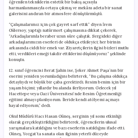
öğrenilen tekniklerin estetik bir bakış açısıyla
harmanlanmasıyla ortaya çıkmış ve mekânı adeta bir sanat
galerisini andıran bir atmosfere dönüştürmüştü.
“Çalışmalarımız için çok gayret sarf ettik” diyen İrem
Gülersoy, yaptığı natürmort çalışmasına dikkat çekerek,
“Arkadaşlarımla beraber uzun süre çalıştık. Sergideki diğer
arkadaşlarımızın eserleri de oldukça etkileyici; her birinin
arkasında ciddi bir emek var. Ziyaretçilerin ilgisi bizleri mutlu
etti, verdikleri emeği takdir ettiklerini düşünüyoruz” şeklinde
konuştu.
12. sınıf öğrencisi Berat Şahin ise, Şeker Ahmet Paşa’nın bir
eserini yeniden yorumladığını belirterek, “Bu çalışma oldukça
detaylıydı ve büyük bir çaba gerektirdi. Resim benim için bir
yaşam biçimi; yıllardır bu alanda ilerliyorum. Gelecek yıl
Hacettepe veya Gazi Üniversitesi’nde Resim Öğretmenliği
eğitimi almayı planlıyorum. İleride kendi atölyemi açmayı
hayal ediyorum,” dedi.
Okul Müdürü Hacı Hasan Güneş, serginin yıl sonu etkinliği
olarak gerçekleştirildiğini belirterek, öğrencilerin ulusal
yarışmalara katıldığını ve bazı eserlerin satıldığını ifade etti.
Güneş, Yozgat’ta sanata olan ilginin yeterli düzeyde