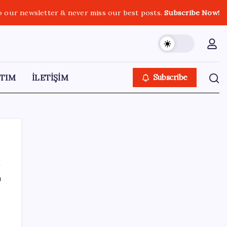
o our newsletter & never miss our best posts.
Subscribe Now!
TIM
İLETİŞİM
Subscribe
ı
SON YAZILAR
İklim zirvesi de milyarlar yutacak