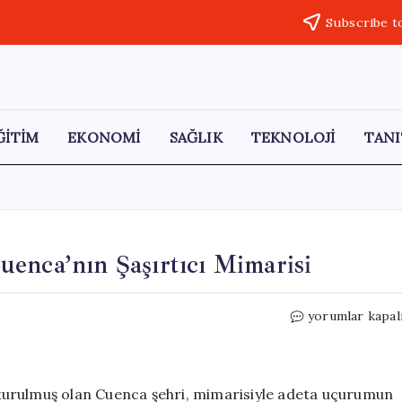
Subscribe t
ĞİTİM
EKONOMİ
SAĞLIK
TEKNOLOJİ
TANI
enca’nın Şaşırtıcı Mimarisi
Uçurumun
yorumlar kapal
Kıyısındaki
Tarih:
Cuenca’nın
Şaşırtıcı
e kurulmuş olan Cuenca şehri, mimarisiyle adeta uçurumun