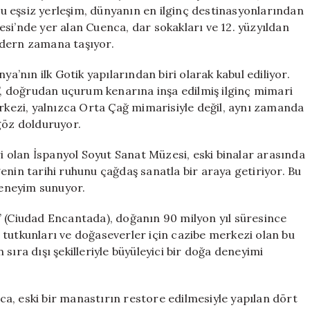
Mimarisi
 Bu eşsiz yerleşim, dünyanın en ilginç destinasyonlarından
için
si’nde yer alan Cuenca, dar sokakları ve 12. yüzyıldan
odern zamana taşıyor.
ya’nın ilk Gotik yapılarından biri olarak kabul ediliyor.
r”, doğrudan uçurum kenarına inşa edilmiş ilginç mimari
erkezi, yalnızca Orta Çağ mimarisiyle değil, aynı zamanda
göz dolduruyor.
ri olan İspanyol Soyut Sanat Müzesi, eski binalar arasında
enin tarihi ruhunu çağdaş sanatla bir araya getiriyor. Bu
 deneyim sunuyor.
” (Ciudad Encantada), doğanın 90 milyon yıl süresince
ji tutkunları ve doğaseverler için cazibe merkezi olan bu
sıra dışı şekilleriyle büyüleyici bir doğa deneyimi
a, eski bir manastırın restore edilmesiyle yapılan dört