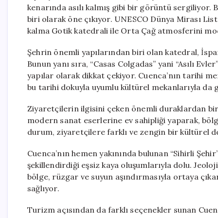
kenarında asılı kalmış gibi bir görüntü sergiliyor.
biri olarak öne çıkıyor. UNESCO Dünya Mirası Liste
kalma Gotik katedrali ile Orta Çağ atmosferini m
Şehrin önemli yapılarından biri olan katedral, İspan
Bunun yanı sıra, “Casas Colgadas” yani “Asılı Evle
yapılar olarak dikkat çekiyor. Cuenca’nın tarihi m
bu tarihi dokuyla uyumlu kültürel mekanlarıyla da 
Ziyaretçilerin ilgisini çeken önemli duraklardan bi
modern sanat eserlerine ev sahipliği yaparak, bölg
durum, ziyaretçilere farklı ve zengin bir kültürel
Cuenca’nın hemen yakınında bulunan “Sihirli Şehir
şekillendirdiği eşsiz kaya oluşumlarıyla dolu. Jeolo
bölge, rüzgar ve suyun aşındırmasıyla ortaya çıkan 
sağlıyor.
Turizm açısından da farklı seçenekler sunan Cuenc