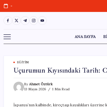
Skip
-
to
content
https://www.facebook.com/
https://twitter.com/
https://t.me/
https://www.instagram.com/
https://youtube.com/
ANA SAYFA
E
EĞITIM
Uçurumun Kıyısındaki Tarih: Cu
By
Ahmet Öztürk
13 Mayıs 2026
1 Min Read
İspanya’nın kalbinde, kireçtaşı kayalıkları üzerin