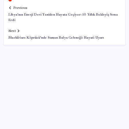
Previous
Libya’nın Enerji Devi Yeniden Hayata Geçiyor: 10 Yıllık Bekleyiş Sona
Erdi
Next
Blackfriars Köprüsü’nde Saman Balya Geleneği: Hayati Uyarı
SON YAZILAR
İklim zirvesi de milyarlar yutacak
‘Çocuk güvenliği’ aykırılığı 1 milyar dolar ceza getirdi