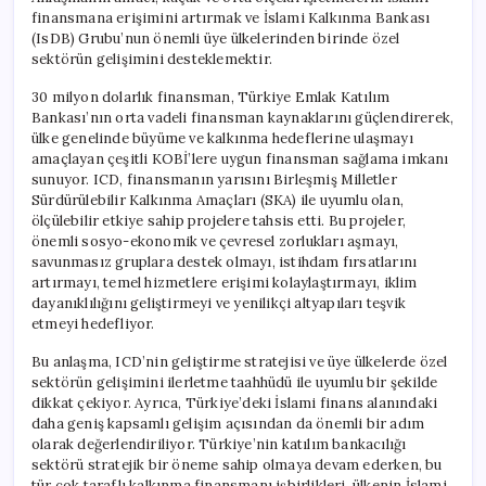
için
finansmana erişimini artırmak ve İslami Kalkınma Bankası
(IsDB) Grubu’nun önemli üye ülkelerinden birinde özel
sektörün gelişimini desteklemektir.
30 milyon dolarlık finansman, Türkiye Emlak Katılım
Bankası’nın orta vadeli finansman kaynaklarını güçlendirerek,
ülke genelinde büyüme ve kalkınma hedeflerine ulaşmayı
amaçlayan çeşitli KOBİ’lere uygun finansman sağlama imkanı
sunuyor. ICD, finansmanın yarısını Birleşmiş Milletler
Sürdürülebilir Kalkınma Amaçları (SKA) ile uyumlu olan,
ölçülebilir etkiye sahip projelere tahsis etti. Bu projeler,
önemli sosyo-ekonomik ve çevresel zorlukları aşmayı,
savunmasız gruplara destek olmayı, istihdam fırsatlarını
artırmayı, temel hizmetlere erişimi kolaylaştırmayı, iklim
dayanıklılığını geliştirmeyi ve yenilikçi altyapıları teşvik
etmeyi hedefliyor.
Bu anlaşma, ICD’nin geliştirme stratejisi ve üye ülkelerde özel
sektörün gelişimini ilerletme taahhüdü ile uyumlu bir şekilde
dikkat çekiyor. Ayrıca, Türkiye’deki İslami finans alanındaki
daha geniş kapsamlı gelişim açısından da önemli bir adım
olarak değerlendiriliyor. Türkiye’nin katılım bankacılığı
sektörü stratejik bir öneme sahip olmaya devam ederken, bu
tür çok taraflı kalkınma finansmanı işbirlikleri, ülkenin İslami