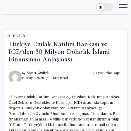
Skip
to
content
HABER
Türkiye Emlak Katılım Bankası ve
ICD’den 30 Milyon Dolarlık İslami
Finansman Anlaşması
Türkiye
By
Ahmet Öztürk
yorumlar kapalı
Emlak
14 Mayıs 2026
1 Min Read
Katılım
Bankası
ve
Türkiye Emlak Katılım Bankası AŞ ile İslam Kalkınma Bankası
ICD’den
Özel Sektörü Destekleme Kuruluşu (ICD) arasında toplam
30
Milyon
değeri 30 milyon dolar olan bir “Katılım Bankacılığı
Dolarlık
Prensipleri ile Uyumlu Finansman Anlaşması” imzalandı. Bu
İslami
finansman anlaşması, 4 yıllık bir vade ile yapılandırılmış olup,
Finansman
ICD’nin Türkiye’deki ilk tematik finansmanını temsil ediyor.
Anlaşması
Anlaşmanın amacı, küçük ve orta ölçekli işletmelerin İslami