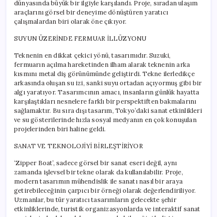
dünyasında büyük bir ilgiyle karşılandı. Proje, sıradan ulaşım
araçlarını görsel bir deneyime dönüştüren yaratıcı
çalışmalardan biri olarak öne çıkıyor.
SUYUN ÜZERİNDE FERMUAR İLLÜZYONU
Teknenin en dikkat çekici yönü, tasarımıdır. Suzuki,
fermuarın açılma hareketinden ilham alarak teknenin arka
kısmını metal diş görünümünde geliştirdi. Tekne ilerledikçe
arkasında oluşan su izi, sanki suyu ortadan açıyormuş gibi bir
algı yaratıyor. Tasarımcının amacı, insanların günlük hayatta
karşılaştıkları nesnelere farklı bir perspektiften bakmalarını
sağlamaktır. Bu sıra dışı tasarım, Tokyo’daki sanat etkinlikleri
ve su gösterilerinde hızla sosyal medyanın en çok konuşulan
projelerinden biri haline geldi.
SANAT VE TEKNOLOJİYİ BİRLEŞTİRİYOR
‘Zipper Boat’, sadece görsel bir sanat eseri değil, aynı
zamanda işlevsel bir tekne olarak da kullanılabilir. Proje,
modern tasarımın mühendislik ile sanatı nasıl bir araya
getirebileceğinin çarpıcı bir örneği olarak değerlendiriliyor.
Uzmanlar, bu tür yaratıcı tasarımların gelecekte şehir
etkinliklerinde, turistik organizasyonlarda ve interaktif sanat