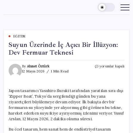
Skip
to
content
EĞITIM
Suyun Üzerinde İç Açıcı Bir İllüzyon:
Dev Fermuar Teknesi
Suyun
By
Ahmet Öztürk
yorumlar kapalı
Üzerinde
12 Mayıs 2026
1 Min Read
İç
Açıcı
Bir
Japon tasarımcı Yasuhiro Suzuki tarafından yaratılan sıra dışı
İllüzyon:
‘Zipper Boat’, Tokyo’da sergilendiği günden bu yana
Dev
Fermuar
ziyaretçileri büyülemeye devam ediyor. İlk bakışta dev bir
Teknesi
fermuarın su yüzeyinde yer alıyormuş gibi görünen bu tekne,
için
hareket ederken suyu ikiye ayırıyormuş izlenimi veriyor. Yusuf
Arslan, 12 Mayıs 2026, 2 dakika okuma süresi.
Bu özel tasarım, hem sanat hem de endüstriyel tasarım