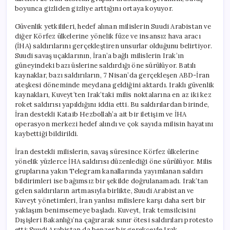
boyunca gizliden gizliye arttığını ortaya koyuyor.
Güvenlik yetkilileri, hedef alınan milislerin Suudi Arabistan ve
diğer Körfez ülkelerine yönelik füze ve insansız hava aracı
(İHA) saldırılarını gerçekleştiren unsurlar olduğunu belirtiyor.
Suudi savaş uçaklarının, İran’a bağlı milislerin Irak’ın
güneyindeki bazı üslerine saldırdığı öne sürülüyor. Batılı
kaynaklar, bazı saldırıların, 7 Nisan’da gerçekleşen ABD-İran
ateşkesi döneminde meydana geldiğini aktardı. Iraklı güvenlik
kaynakları, Kuveyt’ten Irak’taki milis noktalarına en az iki kez
roket saldırısı yapıldığını iddia etti. Bu saldırılardan birinde,
İran destekli Kataib Hezbollah’a ait bir iletişim ve İHA
operasyon merkezi hedef alındı ve çok sayıda milisin hayatını
kaybettiği bildirildi.
İran destekli milislerin, savaş süresince Körfez ülkelerine
yönelik yüzlerce İHA saldırısı düzenlediği öne sürülüyor. Milis
gruplarına yakın Telegram kanallarında yayımlanan saldırı
bildirimleri ise bağımsız bir şekilde doğrulanamadı. Irak’tan
gelen saldırıların artmasıyla birlikte, Suudi Arabistan ve
Kuveyt yönetimleri, İran yanlısı milislere karşı daha sert bir
yaklaşım benimsemeye başladı. Kuveyt, Irak temsilcisini
Dışişleri Bakanlığı’na çağırarak sınır ötesi saldırıları protesto
etti; Suudi Arabistan da benzer bir gerekçeyle Irak