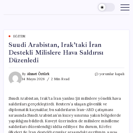
Skip
to
content
EĞITIM
Suudi Arabistan, Irak’taki İran
Destekli Milislere Hava Saldırısı
Düzenledi
Suudi
By
Ahmet Öztürk
yorumlar kapalı
Arabistan,
14 Mayıs 2026
2 Min Read
Irak’taki
İran
Destekli
Suudi Arabistan, Irak’ta İran yanlısı Şii milislere yönelik hava
Milislere
saldırıları gerçekleştirdi. Reuters’a ulaşan güvenlik ve
Hava
Saldırısı
diplomatik kaynaklar, bu saldırıların İran-ABD çatışması
Düzenledi
sırasında Suudi Arabistan’ın kuzey sınırına yakın bölgelerde
için
yapıldığını bildirdi. Kuveyt üzerinden de milislere misilleme
saldırıları düzenlendiği iddia ediliyor. Bu durum, Körfez
ülkeleri ile İran destekli gruplar arasındaki gerilimin, savaş