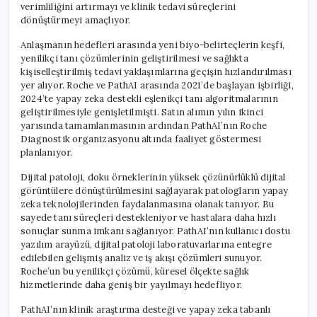
verimliliğini artırmayı ve klinik tedavi süreçlerini
dönüştürmeyi amaçlıyor.
Anlaşmanın hedefleri arasında yeni biyo-belirteçlerin keşfi,
yenilikçi tanı çözümlerinin geliştirilmesi ve sağlıkta
kişiselleştirilmiş tedavi yaklaşımlarına geçişin hızlandırılması
yer alıyor. Roche ve PathAI arasında 2021’de başlayan işbirliği,
2024’te yapay zeka destekli eşlenikçi tanı algoritmalarının
geliştirilmesiyle genişletilmişti. Satın alımın yılın ikinci
yarısında tamamlanmasının ardından PathAI’nın Roche
Diagnostik organizasyonu altında faaliyet göstermesi
planlanıyor.
Dijital patoloji, doku örneklerinin yüksek çözünürlüklü dijital
görüntülere dönüştürülmesini sağlayarak patologların yapay
zeka teknolojilerinden faydalanmasına olanak tanıyor. Bu
sayede tanı süreçleri destekleniyor ve hastalara daha hızlı
sonuçlar sunma imkanı sağlanıyor. PathAI’nın kullanıcı dostu
yazılım arayüzü, dijital patoloji laboratuvarlarına entegre
edilebilen gelişmiş analiz ve iş akışı çözümleri sunuyor.
Roche’un bu yenilikçi çözümü, küresel ölçekte sağlık
hizmetlerinde daha geniş bir yayılmayı hedefliyor.
PathAI’nın klinik araştırma desteği ve yapay zeka tabanlı