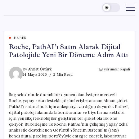
Skip
to
content
HABER
Roche, PathAI’ı Satın Alarak Dijital
Patolojide Yeni Bir Döneme Adım Attı
Roche,
By
Ahmet Öztürk
yorumlar kapalı
PathAI’ı
14 Mayıs 2026
2 Min Read
Satın
Alarak
Dijital
İlaç sektöründe önemli bir oyuncu olan İsviçre merkezli
Patolojide
Roche, yapay zeka destekli çözümleriyle tanınan Alman şirket
Yeni
Bir
PathAI’ı satın almak için anlaşmaya vardığını duyurdu. PathAI,
Döneme
dijital patoloji alanında laboratuvarlar ve biyofarma sektörü
Adım
için yenilikçi teknolojiler geliştiren bir şirket olarak öne
Attı
çıkıyor. Bu birleşme ile Roche, PathAI’nın gelişmiş yapay zeka
için
analizi ile desteklenen Görüntü Yönetim Sistemi’ni (IMS)
kendi dijital patoloji portföyüyle entegre ederek, laboratuvar