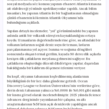
sosyal medyada söz konusu yapının efsanevi Atlantis kıtasına
ait olabileceği yönünde spekülasyonlar yapıldı. Ancak bilim
insanları, bu yapının Atlantis ile bir bağlantısının olmadığını
çünkü efsanenin kökeninin Atlantik Okyanusu’nda
bulunduğunu açıkladı.
Yapılan detaylı incelemeler, “yol” görünümündeki bu yapının
aslında antik bir volkanik süreçten kaynaklandığını ortaya
koydu. Uzmanların değerlendirmelerine göre, su altındaki bir
volkanın lavlarının soğuk deniz suyu ile teması, lavların
parçalanmasına yol açıyor. Isınma ve soğuma döngüleri
sonucunda oluşan termal gerilim, kayada 90 derecelik açılarla
kesişen dik çatlakların meydana gelmesini sağlıyor. Bu
çatlakların oluşturduğu düzenli dikdörtgen yapılar, dışarıdan
bakıldığında bir kaldırım döşemesi izlenimi veriyor.
Bu keşif, okyanus tabanının keşfedilmemiş alanlarının
büyüklüğünü de bir kez daha gündeme getirdi. Ocean
Discovery League ve Boston Üniversitesi’nin verilerine göre,
derin deniz tabanının yalnızca %0,0006 ile %0,001 gibi minik
bir kısmı görsel olarak incelenebilmiştir. 2025 yılında Science
Advances dergisinde yayımlanan bir çalışma, su altı
araştırmalarının %58’inin açık denizlerde yapıldığını ancak
bilimsel dalışların yalnızca %19’unun bu bölgelere