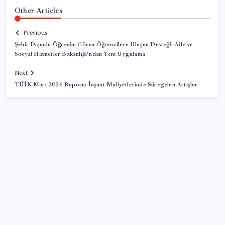
Other Articles
Previous
Şehir Dışında Öğrenim Gören Öğrencilere Ulaşım Desteği: Aile ve
Sosyal Hizmetler Bakanlığı’ndan Yeni Uygulama
Next
TÜİK Mart 2026 Raporu: İnşaat Maliyetlerinde Süregelen Artışlar
SON YAZILAR
Baş dönmesi şikayetiyle hastaneye gitti: Literatüre