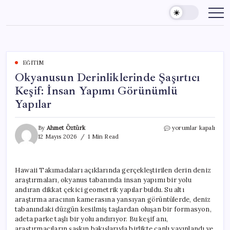
Skip
to
content
EĞITIM
Okyanusun Derinliklerinde Şaşırtıcı
Keşif: İnsan Yapımı Görünümlü
Yapılar
Okyanusun
By
Ahmet Öztürk
yorumlar kapalı
Derinliklerinde
12 Mayıs 2026
1 Min Read
Şaşırtıcı
Keşif:
İnsan
Hawaii Takımadaları açıklarında gerçekleştirilen derin deniz
Yapımı
araştırmaları, okyanus tabanında insan yapımı bir yolu
Görünümlü
Yapılar
andıran dikkat çekici geometrik yapılar buldu. Su altı
için
araştırma aracının kamerasına yansıyan görüntülerde, deniz
tabanındaki düzgün kesilmiş taşlardan oluşan bir formasyon,
adeta parke taşlı bir yolu andırıyor. Bu keşif anı,
araştırmacıların şaşkın bakışlarıyla birlikte canlı yayınlandı ve