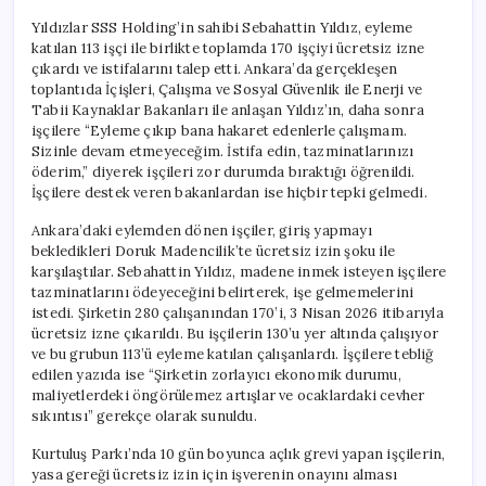
Yıldızlar SSS Holding’in sahibi Sebahattin Yıldız, eyleme
katılan 113 işçi ile birlikte toplamda 170 işçiyi ücretsiz izne
çıkardı ve istifalarını talep etti. Ankara’da gerçekleşen
toplantıda İçişleri, Çalışma ve Sosyal Güvenlik ile Enerji ve
Tabii Kaynaklar Bakanları ile anlaşan Yıldız’ın, daha sonra
işçilere “Eyleme çıkıp bana hakaret edenlerle çalışmam.
Sizinle devam etmeyeceğim. İstifa edin, tazminatlarınızı
öderim,” diyerek işçileri zor durumda bıraktığı öğrenildi.
İşçilere destek veren bakanlardan ise hiçbir tepki gelmedi.
Ankara’daki eylemden dönen işçiler, giriş yapmayı
bekledikleri Doruk Madencilik’te ücretsiz izin şoku ile
karşılaştılar. Sebahattin Yıldız, madene inmek isteyen işçilere
tazminatlarını ödeyeceğini belirterek, işe gelmemelerini
istedi. Şirketin 280 çalışanından 170’i, 3 Nisan 2026 itibarıyla
ücretsiz izne çıkarıldı. Bu işçilerin 130’u yer altında çalışıyor
ve bu grubun 113’ü eyleme katılan çalışanlardı. İşçilere tebliğ
edilen yazıda ise “Şirketin zorlayıcı ekonomik durumu,
maliyetlerdeki öngörülemez artışlar ve ocaklardaki cevher
sıkıntısı” gerekçe olarak sunuldu.
Kurtuluş Parkı’nda 10 gün boyunca açlık grevi yapan işçilerin,
yasa gereği ücretsiz izin için işverenin onayını alması