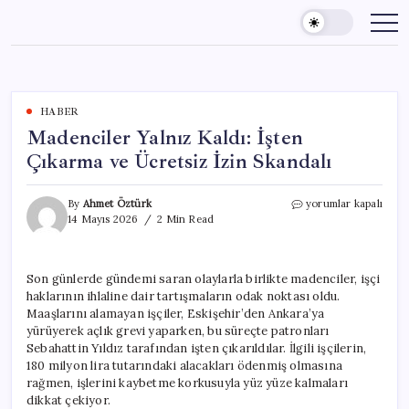
Skip
to
content
HABER
Madenciler Yalnız Kaldı: İşten
Çıkarma ve Ücretsiz İzin Skandalı
Madenciler
By
Ahmet Öztürk
yorumlar kapalı
Yalnız
14 Mayıs 2026
2 Min Read
Kaldı:
İşten
Çıkarma
Son günlerde gündemi saran olaylarla birlikte madenciler, işçi
ve
haklarının ihlaline dair tartışmaların odak noktası oldu.
Ücretsiz
İzin
Maaşlarını alamayan işçiler, Eskişehir’den Ankara’ya
Skandalı
yürüyerek açlık grevi yaparken, bu süreçte patronları
için
Sebahattin Yıldız tarafından işten çıkarıldılar. İlgili işçilerin,
180 milyon lira tutarındaki alacakları ödenmiş olmasına
rağmen, işlerini kaybetme korkusuyla yüz yüze kalmaları
dikkat çekiyor.