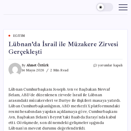
Skip
to
content
EĞITIM
Lübnan’da İsrail ile Müzakere Zirvesi
Gerçekleşti
Lübnan’da
By
Ahmet Öztürk
yorumlar kapalı
İsrail
14 Mayıs 2026
2 Min Read
ile
Müzakere
Zirvesi
Lübnan Cumhurbaşkanı Joseph Avn ve Başbakan Nevvaf
Gerçekleşti
Selam, ABD’de düzenlenen zirvede İsrail ile Lübnan
için
arasındaki müzakereleri ve Suriye ile ilişkileri masaya yatırdı.
Lüban Cumhurbaşkanlığının, ABD merkezli X platformundaki
resmi hesabından yapılan açıklamaya göre, Cumhurbaşkanı
Avn, Başbakan Selam’ı Beyrut’taki Baabda Sarayı’nda kabul
etti. Görüşmede, son dönemdeki gelişmeler ışığında
Lübnan’ın mevcut durumu değerlendirildi.