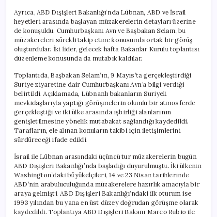
Ayrıca, ABD Dışişleri Bakanlığı’nda Lübnan, ABD ve İsrail
heyetleri arasında başlayan müzakerelerin detayları üzerine
de konuşuldu. Cumhurbaşkanı Avn ve Başbakan Selam, bu
müzakereleri sürekli takip etme konusunda ortak bir görüş
oluşturdular. İki lider, gelecek hafta Bakanlar Kurulu toplantısı
düzenleme konusunda da mutabık kaldılar.
Toplantıda, Başbakan Selam’ın, 9 Mayıs’ta gerçekleştirdiği
Suriye ziyaretine dair Cumhurbaşkanı Avn’a bilgi verdiği
belirtildi. Açıklamada, Lübnanlı bakanların Suriyeli
mevkidaşlarıyla yaptığı görüşmelerin olumlu bir atmosferde
gerçekleştiği ve iki ülke arasında işbirliği alanlarının
genişletilmesine yönelik mutabakat sağlandığı kaydedildi.
Tarafların, ele alınan konuların takibi için iletişimlerini
sürdüreceği ifade edildi.
İsrail ile Lübnan arasındaki üçüncü tur müzakerelerin bugün
ABD Dışişleri Bakanlığı’nda başladığı duyurulmuştu. İki ülkenin
Washington’daki büyükelçileri, 14 ve 23 Nisan tarihlerinde
ABD’nin arabuluculuğunda müzakerelere hazırlık amacıyla bir
araya gelmişti. ABD Dışişleri Bakanlığı’ndaki ilk oturum ise
1993 yılından bu yana en üst düzey doğrudan görüşme olarak
kaydedildi. Toplantıya ABD Dışişleri Bakanı Marco Rubio ile