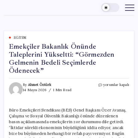
Skip
to
content
EĞITIM
Emekçiler Bakanlık Önünde
Taleplerini Yükseltti: “Görmezden
Gelmenin Bedeli Seçimlerde
Ödenecek”
Emekçiler
By
Ahmet Öztürk
yorumlar kapalı
Bakanlık
14 Mayıs 2026
1 Min Read
Önünde
Taleplerini
Yükseltti:
Büro Emekçileri Sendikası (BES) Genel Başkanı Özer Avanaş,
“Görmezden
Çalışma ve Sosyal Güvenlik Bakanlığı önünde düzenlenen
Gelmenin
Bedeli
basın açıklamasında emekçilerin zor durumunu dile getirdi.
Seçimlerde
“İktidar sürekli ekonominin büyüdüğünü iddia ediyor, ancak
Ödenecek”
bize bu büyümeden herhangi bir refah payı vermiyor. Bugün
için