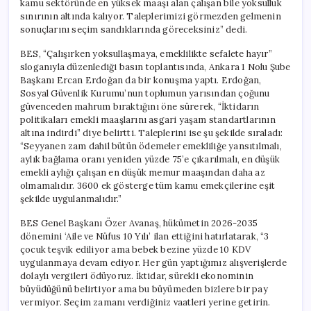
kamu sektöründe en yüksek maaşı alan çalışan bile yoksulluk
sınırının altında kalıyor. Taleplerimizi görmezden gelmenin
sonuçlarını seçim sandıklarında göreceksiniz” dedi.
BES, “Çalışırken yoksullaşmaya, emeklilikte sefalete hayır”
sloganıyla düzenlediği basın toplantısında, Ankara 1 Nolu Şube
Başkanı Ercan Erdoğan da bir konuşma yaptı. Erdoğan,
Sosyal Güvenlik Kurumu’nun toplumun yarısından çoğunu
güvenceden mahrum bıraktığını öne sürerek, “İktidarın
politikaları emekli maaşlarını asgari yaşam standartlarının
altına indirdi” diye belirtti. Taleplerini ise şu şekilde sıraladı:
“Seyyanen zam dahil bütün ödemeler emekliliğe yansıtılmalı,
aylık bağlama oranı yeniden yüzde 75’e çıkarılmalı, en düşük
emekli aylığı çalışan en düşük memur maaşından daha az
olmamalıdır. 3600 ek gösterge tüm kamu emekçilerine eşit
şekilde uygulanmalıdır.”
BES Genel Başkanı Özer Avanaş, hükümetin 2026-2035
dönemini ‘Aile ve Nüfus 10 Yılı’ ilan ettiğini hatırlatarak, “3
çocuk teşvik ediliyor ama bebek bezine yüzde 10 KDV
uygulanmaya devam ediyor. Her gün yaptığımız alışverişlerde
dolaylı vergileri ödüyoruz. İktidar, sürekli ekonominin
büyüdüğünü belirtiyor ama bu büyümeden bizlere bir pay
vermiyor. Seçim zamanı verdiğiniz vaatleri yerine getirin.