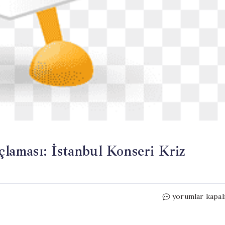
uçlaması: İstanbul Konseri Kriz
Travis
yorumlar kapal
Scott’a
Dolandırıcılık