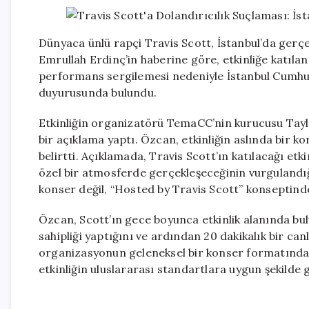
Dünyaca ünlü rapçi Travis Scott, İstanbul’da gerçek
Emrullah Erdinç’in haberine göre, etkinliğe katılan 
performans sergilemesi nedeniyle İstanbul Cumhuriy
duyurusunda bulundu.
Etkinliğin organizatörü TemaCC’nin kurucusu Tayla
bir açıklama yaptı. Özcan, etkinliğin aslında bir k
belirtti. Açıklamada, Travis Scott’ın katılacağı etk
özel bir atmosferde gerçekleşeceğinin vurgulandığı i
konser değil, “Hosted by Travis Scott” konseptinde b
Özcan, Scott’ın gece boyunca etkinlik alanında bu
sahipliği yaptığını ve ardından 20 dakikalık bir c
organizasyonun geleneksel bir konser formatından
etkinliğin uluslararası standartlara uygun şekilde g