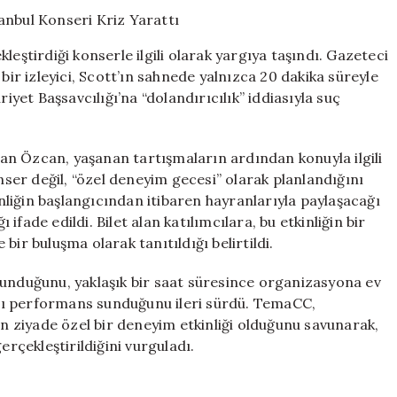
Suçlaması:
İstanbul
Konseri
leştirdiği konserle ilgili olarak yargıya taşındı. Gazeteci
Kriz
bir izleyici, Scott’ın sahnede yalnızca 20 dakika süreyle
Yarattı
et Başsavcılığı’na “dolandırıcılık” iddiasıyla suç
için
n Özcan, yaşanan tartışmaların ardından konuyla ilgili
onser değil, “özel deneyim gecesi” olarak planlandığını
inliğin başlangıcından itibaren hayranlarıyla paylaşacağı
fade edildi. Bilet alan katılımcılara, bu etkinliğin bir
ir buluşma olarak tanıtıldığı belirtildi.
lunduğunu, yaklaşık bir saat süresince organizasyona ev
anlı performans sunduğunu ileri sürdü. TemaCC,
 ziyade özel bir deneyim etkinliği olduğunu savunarak,
erçekleştirildiğini vurguladı.