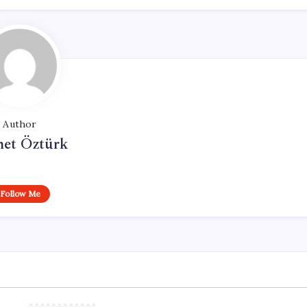
Author
et Öztürk
Follow Me