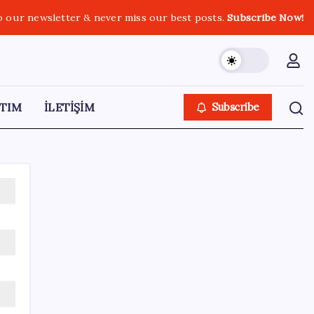
o our newsletter & never miss our best posts.
Subscribe Now!
TIM
İLETİŞİM
Subscribe
SON YAZILAR
Bakan Kurum: Bu işler ahbap çavuş ilişkisiyle
yürümez