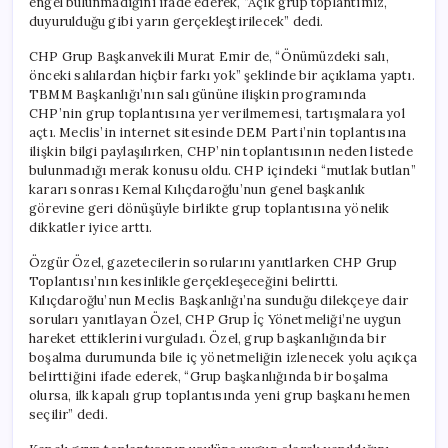
engel bulunmadığını ifade ederek, “Açık grup toplantımız,
duyurulduğu gibi yarın gerçekleştirilecek” dedi.
CHP Grup Başkanvekili Murat Emir de, “Önümüzdeki salı,
önceki salılardan hiçbir farkı yok” şeklinde bir açıklama yaptı.
TBMM Başkanlığı’nın salı gününe ilişkin programında
CHP’nin grup toplantısına yer verilmemesi, tartışmalara yol
açtı. Meclis’in internet sitesinde DEM Parti’nin toplantısına
ilişkin bilgi paylaşılırken, CHP’nin toplantısının neden listede
bulunmadığı merak konusu oldu. CHP içindeki “mutlak butlan”
kararı sonrası Kemal Kılıçdaroğlu’nun genel başkanlık
görevine geri dönüşüyle birlikte grup toplantısına yönelik
dikkatler iyice arttı.
Özgür Özel, gazetecilerin sorularını yanıtlarken CHP Grup
Toplantısı’nın kesinlikle gerçekleşeceğini belirtti.
Kılıçdaroğlu’nun Meclis Başkanlığı’na sunduğu dilekçeye dair
soruları yanıtlayan Özel, CHP Grup İç Yönetmeliği’ne uygun
hareket ettiklerini vurguladı. Özel, grup başkanlığında bir
boşalma durumunda bile iç yönetmeliğin izlenecek yolu açıkça
belirttiğini ifade ederek, “Grup başkanlığında bir boşalma
olursa, ilk kapalı grup toplantısında yeni grup başkanı hemen
seçilir” dedi.