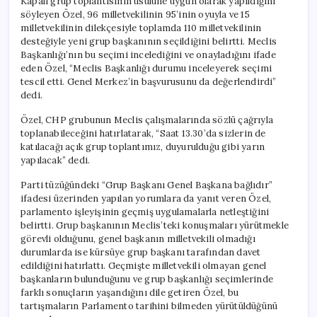
Kapalı grup toplantısının usulüne uygun olarak yapıldığını
söyleyen Özel, 96 milletvekilinin 95’inin oyuyla ve 15
milletvekilinin dilekçesiyle toplamda 110 milletvekilinin
desteğiyle yeni grup başkanının seçildiğini belirtti. Meclis
Başkanlığı’nın bu seçimi incelediğini ve onayladığını ifade
eden Özel, “Meclis Başkanlığı durumu inceleyerek seçimi
tescil etti. Genel Merkez’in başvurusunu da değerlendirdi”
dedi.
Özel, CHP grubunun Meclis çalışmalarında sözlü çağrıyla
toplanabileceğini hatırlatarak, “Saat 13.30’da sizlerin de
katılacağı açık grup toplantımız, duyurulduğu gibi yarın
yapılacak” dedi.
Parti tüzüğündeki “Grup Başkanı Genel Başkana bağlıdır”
ifadesi üzerinden yapılan yorumlara da yanıt veren Özel,
parlamento işleyişinin geçmiş uygulamalarla netleştiğini
belirtti. Grup başkanının Meclis’teki konuşmaları yürütmekle
görevli olduğunu, genel başkanın milletvekili olmadığı
durumlarda ise kürsüye grup başkanı tarafından davet
edildiğini hatırlattı. Geçmişte milletvekili olmayan genel
başkanların bulunduğunu ve grup başkanlığı seçimlerinde
farklı sonuçların yaşandığını dile getiren Özel, bu
tartışmaların Parlamento tarihini bilmeden yürütüldüğünü