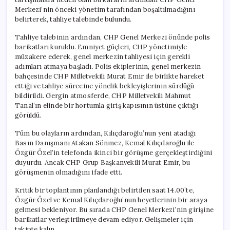
Merkezi’nin önceki yönetim tarafından boşaltılmadığını
belirterek, tahliye talebinde bulundu.
Tahliye talebinin ardından, CHP Genel Merkezi önünde polis
barikatları kuruldu. Emniyet güçleri, CHP yönetimiyle
müzakere ederek, genel merkezin tahliyesi için gerekli
adımları atmaya başladı. Polis ekiplerinin, genel merkezin
bahçesinde CHP Milletvekili Murat Emir ile birlikte hareket
ettiği ve tahliye sürecine yönelik bekleyişlerinin sürdüğü
bildirildi. Gergin atmosferde, CHP Milletvekili Mahmut
Tanal’ın elinde bir hortumla giriş kapısının üstüne çıktığı
görüldü.
Tüm bu olayların ardından, Kılıçdaroğlu’nun yeni atadığı
Basın Danışmanı Atakan Sönmez, Kemal Kılıçdaroğlu ile
Özgür Özel’in telefonda ikinci bir görüşme gerçekleştirdiğini
duyurdu. Ancak CHP Grup Başkanvekili Murat Emir, bu
görüşmenin olmadığını ifade etti.
Kritik bir toplantının planlandığı belirtilen saat 14.00’te,
Özgür Özel ve Kemal Kılıçdaroğlu’nun heyetlerinin bir araya
gelmesi bekleniyor. Bu sırada CHP Genel Merkezi’nin girişine
barikatlar yerleştirilmeye devam ediyor. Gelişmeler için
takipte kalın…