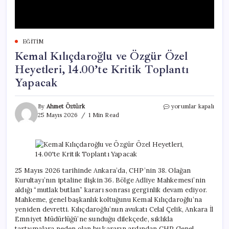
EĞITIM
Kemal Kılıçdaroğlu ve Özgür Özel
Heyetleri, 14.00’te Kritik Toplantı
Yapacak
Kemal
By
Ahmet Öztürk
yorumlar kapalı
Kılıçdaroğlu
25 Mayıs 2026
1 Min Read
ve
Özgür
Özel
Heyetleri,
14.00’te
Kritik
25 Mayıs 2026 tarihinde Ankara’da, CHP’nin 38. Olağan
Toplantı
Kurultayı’nın iptaline ilişkin 36. Bölge Adliye Mahkemesi’nin
Yapacak
aldığı “mutlak butlan” kararı sonrası gerginlik devam ediyor.
için
Mahkeme, genel başkanlık koltuğunu Kemal Kılıçdaroğlu’na
yeniden devretti. Kılıçdaroğlu’nun avukatı Celal Çelik, Ankara İl
Emniyet Müdürlüğü’ne sunduğu dilekçede, sıklıkla
tartışmalara neden olan bu kararın ardından CHP Genel