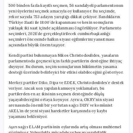
500 binden fazla kayıtlı seçmen, 56 sandalyeli parlamentonun
yeni üyelerini seçmek amacıyla oy kullanıyor. Bu seçimde,
rekor sayıda 753 adayın yarıştığı dikkat çekiyor. Sandıkların
Türkiye Saati ile 18:00’de kapanması ve kesin sonuçların
yaklaşık iki saat içinde açıklanması öngörülüyor. Parlamento
seçimleri, 2028’de gerçekleştirilecek cumhurbaşkanlığı
seçimleri öncesinde halkın siyasi eğilimlerini yansıtması
açısından büyük önem taşıyor.
Kendi partisi bulunmayan Nikos Christodoulides, yasaların
parlamentoda geçmesi için farklı partilerin desteğine ihtiyaç
duyuyor. Bu durum, seçim sonuçlarının hükümetin yasama
desteği üzerinde belirleyici bir etkisi olabileceğini gösteriyor.
Merkez partiler Diko, Dipa ve EDEK, Christodoulides’e destek
veriyor. Ancak son yapılan kamuoyu yoklamaları, bu
partilerden en az ikisinin seçmen desteğinde düşüş
yaşayabileceğini ortaya koyuyor. Ayrıca, GKRY’nin siyasi
arenasında önemli bir yer tutan sağcı DISY ve komünist
AKEL’in de yeni siyasi hareketler karşısında oy kaybı
yaşaması bekleniyor.
Aşırı sağcı ELAM partisinin oylarında artış olması muhtemel
görünüyor. Yolsuzlukla mücadele ve hesap verebilirlik