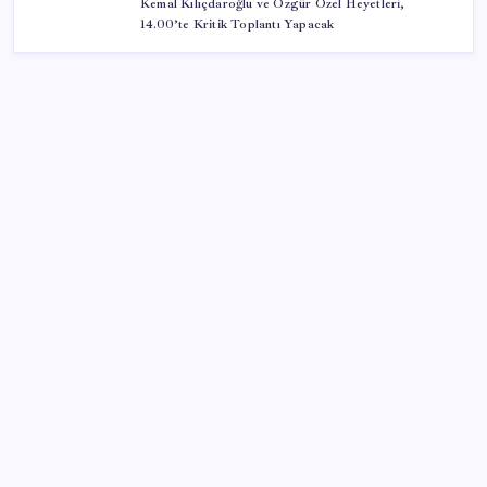
Kemal Kılıçdaroğlu ve Özgür Özel Heyetleri,
14.00’te Kritik Toplantı Yapacak
SON YAZILAR
Çin pazarını altüst etmişti: Otomotiv devi Avrupa’ya
açıldı
Electronic Arts Satıldı
Petrol sert düştü: Hürmüz Boğazı’ndaki diplomatik
umutlar fiyatları etkiledi
Eyüpsultan’da silahlı saldırıda 2’si ağır 4 kişi yaralandı