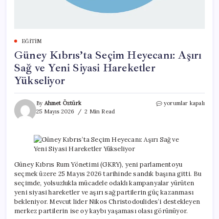
EĞITIM
Güney Kıbrıs’ta Seçim Heyecanı: Aşırı
Sağ ve Yeni Siyasi Hareketler
Yükseliyor
Güney
By
Ahmet Öztürk
yorumlar kapalı
Kıbrıs’ta
25 Mayıs 2026
2 Min Read
Seçim
Heyecanı:
Aşırı
Sağ
ve
Yeni
Güney Kıbrıs Rum Yönetimi (GKRY), yeni parlamentoyu
Siyasi
seçmek üzere 25 Mayıs 2026 tarihinde sandık başına gitti. Bu
Hareketler
seçimde, yolsuzlukla mücadele odaklı kampanyalar yürüten
Yükseliyor
yeni siyasi hareketler ve aşırı sağ partilerin güç kazanması
için
bekleniyor. Mevcut lider Nikos Christodoulides’i destekleyen
merkez partilerin ise oy kaybı yaşaması olası görünüyor.