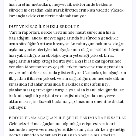
hızlı üretim metodları, meyvecilik sektöründe bekleme
sürelerini ortadan kaldırarak üreticilerin kısa vadede yüksek
kazançlar elde etmelerine olanak tanıyor.
DUT VE KİRAZ İLE HIZLI REKOLTE
Tarım raporları, sebze üretiminde hasat sürecinin hızla
başladığını, ancak meyve ağaçlarında bu sürecin genellikle
uzun sürdüğünü ortaya koyuyor. Ancak uygun bakım ve doğru
aşılama yöntemleriyle dut ağaçlarının olağanüstü bir büyüme
hızı yakaladığı, onu ekolojik uyum yeteneği yüksek kiraz
ağaçlarının takip ettiği belirtiliyor. Ekşi kiraz kategorisinde
yer alan Montmorency çeşidi, erken meyve verme açısından
en verimli türler arasında gösteriliyor. Uzmanlar, bu ağaçların
ilk yıldan itibaren yüksek verim sağladığını, bu nedenle dikim
sırasında fidanlar arasında bırakılacak mesafenin iyi
planlanması gerektiğini vurguluyor. Alan kısıtlı olduğunda ise
bitkinin sağlıklı gelişimi ve enerjisini doğrudan meyveye
aktarması için düzenli budama yapılmasının önemine dikkat
çekiliyor.
BODUR ELMA AĞAÇLARI İLE ŞEHİR TARIMINDA FIRSATLAR
Geleneksel elma ağaçlarının olgunluğa erişmesi ve ticari
hacimde meyve vermesi genellikle uzun yıllar alırken, genetiği
değiştirilmeden boyutları kısıtlanan bodur elma ağaçları