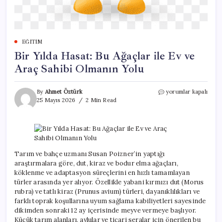
EĞITIM
Bir Yılda Hasat: Bu Ağaçlar ile Ev ve
Araç Sahibi Olmanın Yolu
Bir
By
Ahmet Öztürk
yorumlar kapalı
Yılda
25 Mayıs 2026
2 Min Read
Hasat:
Bu
Ağaçlar
ile
Ev
ve
Tarım ve bahçe uzmanı Susan Poizner’in yaptığı
Araç
araştırmalara göre, dut, kiraz ve bodur elma ağaçları,
Sahibi
köklenme ve adaptasyon süreçlerini en hızlı tamamlayan
Olmanın
türler arasında yer alıyor. Özellikle yabani kırmızı dut (Morus
Yolu
rubra) ve tatlı kiraz (Prunus avium) türleri, dayanıklılıkları ve
için
farklı toprak koşullarına uyum sağlama kabiliyetleri sayesinde
dikimden sonraki 12 ay içerisinde meyve vermeye başlıyor.
Küçük tarım alanları, avlular ve ticari seralar için önerilen bu