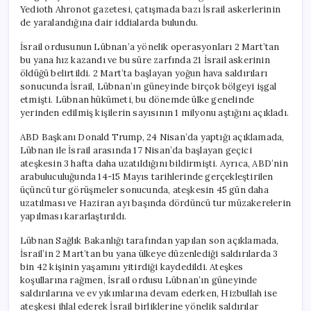
Yedioth Ahronot gazetesi, çatışmada bazı İsrail askerlerinin
de yaralandığına dair iddialarda bulundu.
İsrail ordusunun Lübnan’a yönelik operasyonları 2 Mart’tan
bu yana hız kazandı ve bu süre zarfında 21 İsrail askerinin
öldüğü belirtildi. 2 Mart’ta başlayan yoğun hava saldırıları
sonucunda İsrail, Lübnan’ın güneyinde birçok bölgeyi işgal
etmişti. Lübnan hükümeti, bu dönemde ülke genelinde
yerinden edilmiş kişilerin sayısının 1 milyonu aştığını açıkladı.
ABD Başkanı Donald Trump, 24 Nisan’da yaptığı açıklamada,
Lübnan ile İsrail arasında 17 Nisan’da başlayan geçici
ateşkesin 3 hafta daha uzatıldığını bildirmişti. Ayrıca, ABD’nin
arabuluculuğunda 14-15 Mayıs tarihlerinde gerçekleştirilen
üçüncü tur görüşmeler sonucunda, ateşkesin 45 gün daha
uzatılması ve Haziran ayı başında dördüncü tur müzakerelerin
yapılması kararlaştırıldı.
Lübnan Sağlık Bakanlığı tarafından yapılan son açıklamada,
İsrail’in 2 Mart’tan bu yana ülkeye düzenlediği saldırılarda 3
bin 42 kişinin yaşamını yitirdiği kaydedildi. Ateşkes
koşullarına rağmen, İsrail ordusu Lübnan’ın güneyinde
saldırılarına ve ev yıkımlarına devam ederken, Hizbullah ise
ateşkesi ihlal ederek İsrail birliklerine yönelik saldırılar