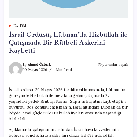
EĞITIM
İsrail Ordusu, Lübnan’da Hizbullah ile
Çatışmada Bir Rütbeli Askerini
Kaybetti
İsrail
By
Ahmet Öztürk
yorumlar kapalı
Ordusu,
20 Mayıs 2026
1 Min Read
Lübnan’da
Hizbullah
ile
İsrail ordusu, 20 Mayıs 2026 tarihli açıklamasında, Lübnan’ın
Çatışmada
güneyinde Hizbullah ile meydana gelen çatışmada 27
Bir
Rütbeli
yaşındaki yedek Binbaşı Itamar Sapir’in hayatını kaybettiğini
Askerini
duyurdu. Söz konusu çatışmanın, işgal altındaki Lübnan’da bir
Kaybetti
köyde İsrail güçleri ile Hizbullah üyeleri arasında yaşandığı
için
bildirildi.
Açıklamada, çatışmanın ardından İsrail hava kuvvetlerinin
bölgeye yönelik hava saldırıları düzenlediği ifade edildi.