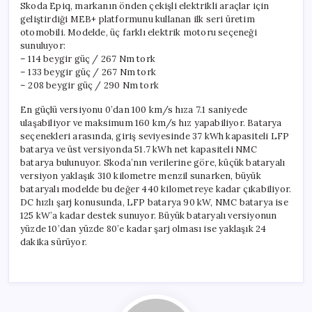
Skoda Epiq, markanın önden çekişli elektrikli araçlar için
geliştirdiği MEB+ platformunu kullanan ilk seri üretim
otomobili. Modelde, üç farklı elektrik motoru seçeneği
sunuluyor:
– 114 beygir güç / 267 Nm tork
– 133 beygir güç / 267 Nm tork
– 208 beygir güç / 290 Nm tork
En güçlü versiyonu 0’dan 100 km/s hıza 7.1 saniyede
ulaşabiliyor ve maksimum 160 km/s hız yapabiliyor. Batarya
seçenekleri arasında, giriş seviyesinde 37 kWh kapasiteli LFP
batarya ve üst versiyonda 51.7 kWh net kapasiteli NMC
batarya bulunuyor. Skoda’nın verilerine göre, küçük bataryalı
versiyon yaklaşık 310 kilometre menzil sunarken, büyük
bataryalı modelde bu değer 440 kilometreye kadar çıkabiliyor.
DC hızlı şarj konusunda, LFP batarya 90 kW, NMC batarya ise
125 kW’a kadar destek sunuyor. Büyük bataryalı versiyonun
yüzde 10’dan yüzde 80’e kadar şarj olması ise yaklaşık 24
dakika sürüyor.