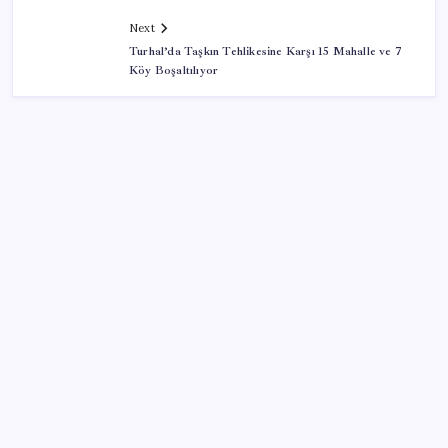
Next
Turhal’da Taşkın Tehlikesine Karşı 15 Mahalle ve 7
Köy Boşaltılıyor
SON YAZILAR
Electronic Arts Satıldı
Petrol sert düştü: Hürmüz Boğazı’ndaki diplomatik
umutlar fiyatları etkiledi
Eyüpsultan’da silahlı saldırıda 2’si ağır 4 kişi yaralandı