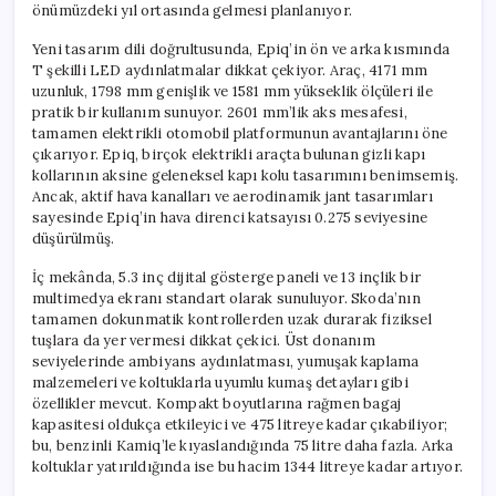
önümüzdeki yıl ortasında gelmesi planlanıyor.
Yeni tasarım dili doğrultusunda, Epiq’in ön ve arka kısmında
T şekilli LED aydınlatmalar dikkat çekiyor. Araç, 4171 mm
uzunluk, 1798 mm genişlik ve 1581 mm yükseklik ölçüleri ile
pratik bir kullanım sunuyor. 2601 mm’lik aks mesafesi,
tamamen elektrikli otomobil platformunun avantajlarını öne
çıkarıyor. Epiq, birçok elektrikli araçta bulunan gizli kapı
kollarının aksine geleneksel kapı kolu tasarımını benimsemiş.
Ancak, aktif hava kanalları ve aerodinamik jant tasarımları
sayesinde Epiq’in hava direnci katsayısı 0.275 seviyesine
düşürülmüş.
İç mekânda, 5.3 inç dijital gösterge paneli ve 13 inçlik bir
multimedya ekranı standart olarak sunuluyor. Skoda’nın
tamamen dokunmatik kontrollerden uzak durarak fiziksel
tuşlara da yer vermesi dikkat çekici. Üst donanım
seviyelerinde ambiyans aydınlatması, yumuşak kaplama
malzemeleri ve koltuklarla uyumlu kumaş detayları gibi
özellikler mevcut. Kompakt boyutlarına rağmen bagaj
kapasitesi oldukça etkileyici ve 475 litreye kadar çıkabiliyor;
bu, benzinli Kamiq’le kıyaslandığında 75 litre daha fazla. Arka
koltuklar yatırıldığında ise bu hacim 1344 litreye kadar artıyor.