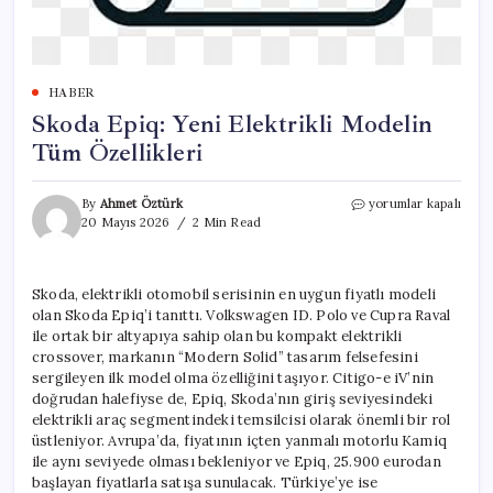
HABER
Skoda Epiq: Yeni Elektrikli Modelin
Tüm Özellikleri
Skoda
By
Ahmet Öztürk
yorumlar kapalı
Epiq:
20 Mayıs 2026
2 Min Read
Yeni
Elektrikli
Modelin
Skoda, elektrikli otomobil serisinin en uygun fiyatlı modeli
Tüm
olan Skoda Epiq’i tanıttı. Volkswagen ID. Polo ve Cupra Raval
Özellikleri
için
ile ortak bir altyapıya sahip olan bu kompakt elektrikli
crossover, markanın “Modern Solid” tasarım felsefesini
sergileyen ilk model olma özelliğini taşıyor. Citigo-e iV’nin
doğrudan halefiyse de, Epiq, Skoda’nın giriş seviyesindeki
elektrikli araç segmentindeki temsilcisi olarak önemli bir rol
üstleniyor. Avrupa’da, fiyatının içten yanmalı motorlu Kamiq
ile aynı seviyede olması bekleniyor ve Epiq, 25.900 eurodan
başlayan fiyatlarla satışa sunulacak. Türkiye’ye ise