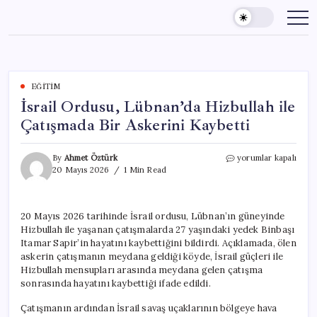
Skip
to
content
EĞITIM
İsrail Ordusu, Lübnan’da Hizbullah ile
Çatışmada Bir Askerini Kaybetti
İsrail
By
Ahmet Öztürk
yorumlar kapalı
Ordusu,
20 Mayıs 2026
1 Min Read
Lübnan’da
Hizbullah
ile
20 Mayıs 2026 tarihinde İsrail ordusu, Lübnan’ın güneyinde
Çatışmada
Hizbullah ile yaşanan çatışmalarda 27 yaşındaki yedek Binbaşı
Bir
Askerini
Itamar Sapir’in hayatını kaybettiğini bildirdi. Açıklamada, ölen
Kaybetti
askerin çatışmanın meydana geldiği köyde, İsrail güçleri ile
için
Hizbullah mensupları arasında meydana gelen çatışma
sonrasında hayatını kaybettiği ifade edildi.
Çatışmanın ardından İsrail savaş uçaklarının bölgeye hava