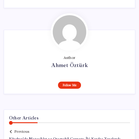
Author
Ahmet Öztürk
Follow Me
Other Articles
Previous
Kütahya’da Motosiklet ve Otomobil Çarpıştı: İki Kardeş Yaralandı