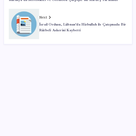
Next
İsrail Ordusu, Lübnan’da Hizbullah ile Çatışmada Bir
Rütbeli Askerini Kaybetti
SON YAZILAR
Çıkarılabilir Bataryalı Telefonlar Geri Dönüyor
2026 AÖL 3. Dönem sınav sonuçları ne zaman
açıklanacak? Açık Öğretim Lisesi sınav sonuçları