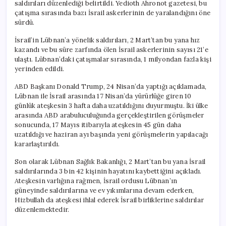
saldırıları düzenlediği belirtildi. Yedioth Ahronot gazetesi, bu
çatışma sırasında bazı İsrail askerlerinin de yaralandığını öne
sürdü.
İsrail’in Lübnan’a yönelik saldırıları, 2 Mart’tan bu yana hız
kazandı ve bu süre zarfında ölen İsrail askerlerinin sayısı 21’e
ulaştı. Lübnan’daki çatışmalar sırasında, 1 milyondan fazla kişi
yerinden edildi.
ABD Başkanı Donald Trump, 24 Nisan’da yaptığı açıklamada,
Lübnan ile İsrail arasında 17 Nisan’da yürürlüğe giren 10
günlük ateşkesin 3 hafta daha uzatıldığını duyurmuştu. İki ülke
arasında ABD arabuluculuğunda gerçekleştirilen görüşmeler
sonucunda, 17 Mayıs itibarıyla ateşkesin 45 gün daha
uzatıldığı ve haziran ayı başında yeni görüşmelerin yapılacağı
kararlaştırıldı.
Son olarak Lübnan Sağlık Bakanlığı, 2 Mart’tan bu yana İsrail
saldırılarında 3 bin 42 kişinin hayatını kaybettiğini açıkladı.
Ateşkesin varlığına rağmen, İsrail ordusu Lübnan’ın
güneyinde saldırılarına ve ev yıkımlarına devam ederken,
Hizbullah da ateşkesi ihlal ederek İsrail birliklerine saldırılar
düzenlemektedir.