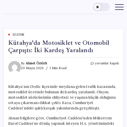
Skip
to
content
EĞITIM
Kütahya’da Motosiklet ve Otomobil
Çarpıştı: İki Kardeş Yaralandı
Kütahya’da
By
Ahmet Öztürk
yorumlar kapalı
Motosiklet
20 Mayıs 2026
1 Min Read
ve
Otomobil
Çarpıştı:
Kütahya’nın Gediz ilçesinde meydana gelen trafik kazasında,
İki
motosiklet üzerinde bulunan iki kardeş yaralandı. Olayın,
Kardeş
Yaralandı
motosiklet sürücüsünün ehliyetsiz ve yaşının küçük olduğunu
için
ortaya çıkarması dikkat çekti. Kaza, Cumhuriyet
Caddesi’ndeki ışıklı kavşak yakınlarında gerçekleşti.
Alınan bilgilere göre, Cumhuriyet Caddesi’nden Mükerrem
Sarol Caddesi’ne dönüş yapmak isteyen H.A. yönetimindeki