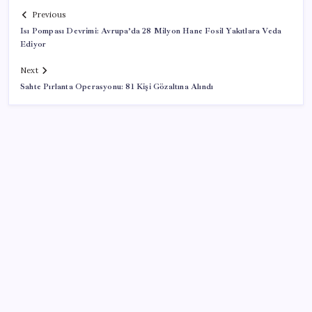
Previous
Isı Pompası Devrimi: Avrupa’da 28 Milyon Hane Fosil Yakıtlara Veda
Ediyor
Next
Sahte Pırlanta Operasyonu: 81 Kişi Gözaltına Alındı
SON YAZILAR
Çin pazarını altüst etmişti: Otomotiv devi Avrupa’ya
açıldı
Electronic Arts Satıldı