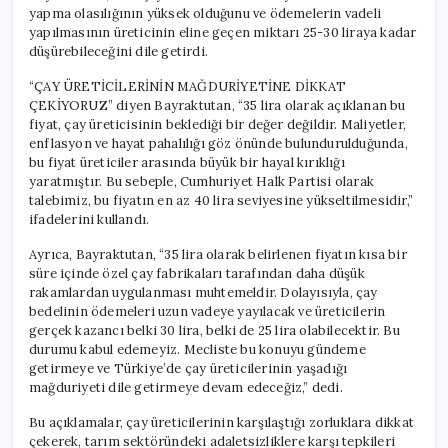
25-
yapma olasılığının yüksek olduğunu ve ödemelerin vadeli
30
yapılmasının üreticinin eline geçen miktarı 25-30 liraya kadar
TL
düşürebileceğini dile getirdi.
Olabilir”
için
“ÇAY ÜRETİCİLERİNİN MAĞDURİYETİNE DİKKAT
ÇEKİYORUZ” diyen Bayraktutan, “35 lira olarak açıklanan bu
fiyat, çay üreticisinin beklediği bir değer değildir. Maliyetler,
enflasyon ve hayat pahalılığı göz önünde bulundurulduğunda,
bu fiyat üreticiler arasında büyük bir hayal kırıklığı
yaratmıştır. Bu sebeple, Cumhuriyet Halk Partisi olarak
talebimiz, bu fiyatın en az 40 lira seviyesine yükseltilmesidir,”
ifadelerini kullandı.
Ayrıca, Bayraktutan, “35 lira olarak belirlenen fiyatın kısa bir
süre içinde özel çay fabrikaları tarafından daha düşük
rakamlardan uygulanması muhtemeldir. Dolayısıyla, çay
bedelinin ödemeleri uzun vadeye yayılacak ve üreticilerin
gerçek kazancı belki 30 lira, belki de 25 lira olabilecektir. Bu
durumu kabul edemeyiz. Mecliste bu konuyu gündeme
getirmeye ve Türkiye’de çay üreticilerinin yaşadığı
mağduriyeti dile getirmeye devam edeceğiz,” dedi.
Bu açıklamalar, çay üreticilerinin karşılaştığı zorluklara dikkat
çekerek, tarım sektöründeki adaletsizliklere karşı tepkileri