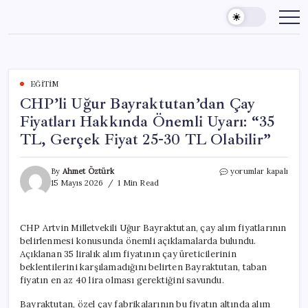
Skip
to
content
EĞITIM
CHP’li Uğur Bayraktutan’dan Çay
Fiyatları Hakkında Önemli Uyarı: “35
TL, Gerçek Fiyat 25-30 TL Olabilir”
CHP’li
By
Ahmet Öztürk
yorumlar kapalı
Uğur
15 Mayıs 2026
1 Min Read
Bayraktutan’dan
Çay
Fiyatları
CHP Artvin Milletvekili Uğur Bayraktutan, çay alım fiyatlarının
Hakkında
belirlenmesi konusunda önemli açıklamalarda bulundu.
Önemli
Uyarı:
Açıklanan 35 liralık alım fiyatının çay üreticilerinin
“35
beklentilerini karşılamadığını belirten Bayraktutan, taban
TL,
fiyatın en az 40 lira olması gerektiğini savundu.
Gerçek
Fiyat
Bayraktutan, özel çay fabrikalarının bu fiyatın altında alım