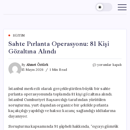
Skip
to
content
EĞITIM
Sahte Pırlanta Operasyonu: 81 Kişi
Gözaltına Alındı
Sahte
By
Ahmet Öztürk
yorumlar kapalı
Pırlanta
15 Mayıs 2026
1 Min Read
Operasyonu:
81
Kişi
İstanbul merkezli olarak gerçekleştirilen büyük bir sahte
Gözaltına
pırlanta operasyonunda toplamda 81 kişi gözaltına alındı.
Alındı
için
İstanbul Cumhuriyet Başsavcılığı tarafından yürütülen
soruşturma, yurt dışından organize bir şekilde pırlanta
kaçakçılığı yapıldığı ve haksız kazanç sağlandığı iddialarına
dayanıyor.
Soruşturma kapsamında 91 şüpheli hakkında, “eşyayı gümrük