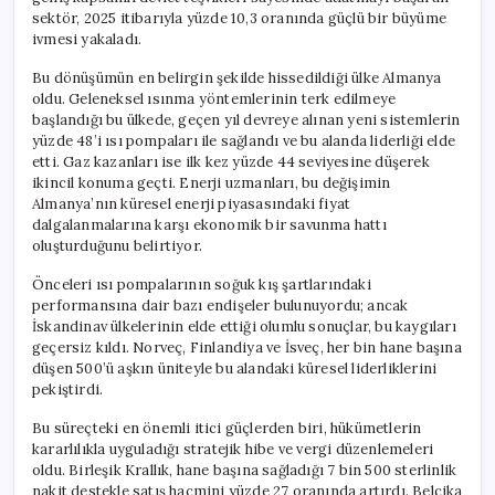
sektör, 2025 itibarıyla yüzde 10,3 oranında güçlü bir büyüme
ivmesi yakaladı.
Bu dönüşümün en belirgin şekilde hissedildiği ülke Almanya
oldu. Geleneksel ısınma yöntemlerinin terk edilmeye
başlandığı bu ülkede, geçen yıl devreye alınan yeni sistemlerin
yüzde 48’i ısı pompaları ile sağlandı ve bu alanda liderliği elde
etti. Gaz kazanları ise ilk kez yüzde 44 seviyesine düşerek
ikincil konuma geçti. Enerji uzmanları, bu değişimin
Almanya’nın küresel enerji piyasasındaki fiyat
dalgalanmalarına karşı ekonomik bir savunma hattı
oluşturduğunu belirtiyor.
Önceleri ısı pompalarının soğuk kış şartlarındaki
performansına dair bazı endişeler bulunuyordu; ancak
İskandinav ülkelerinin elde ettiği olumlu sonuçlar, bu kaygıları
geçersiz kıldı. Norveç, Finlandiya ve İsveç, her bin hane başına
düşen 500’ü aşkın üniteyle bu alandaki küresel liderliklerini
pekiştirdi.
Bu süreçteki en önemli itici güçlerden biri, hükümetlerin
kararlılıkla uyguladığı stratejik hibe ve vergi düzenlemeleri
oldu. Birleşik Krallık, hane başına sağladığı 7 bin 500 sterlinlik
nakit destekle satış hacmini yüzde 27 oranında artırdı. Belçika