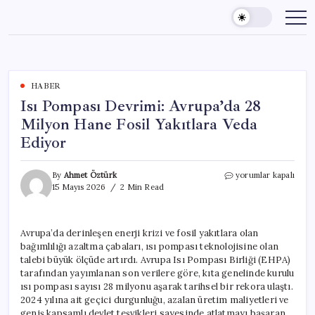
Skip
to
content
HABER
Isı Pompası Devrimi: Avrupa’da 28
Milyon Hane Fosil Yakıtlara Veda
Ediyor
Isı
By
Ahmet Öztürk
yorumlar kapalı
Pompası
15 Mayıs 2026
2 Min Read
Devrimi:
Avrupa’da
28
Avrupa’da derinleşen enerji krizi ve fosil yakıtlara olan
Milyon
bağımlılığı azaltma çabaları, ısı pompası teknolojisine olan
Hane
Fosil
talebi büyük ölçüde artırdı. Avrupa Isı Pompası Birliği (EHPA)
Yakıtlara
tarafından yayımlanan son verilere göre, kıta genelinde kurulu
Veda
ısı pompası sayısı 28 milyonu aşarak tarihsel bir rekora ulaştı.
Ediyor
2024 yılına ait geçici durgunluğu, azalan üretim maliyetleri ve
için
geniş kapsamlı devlet teşvikleri sayesinde atlatmayı başaran