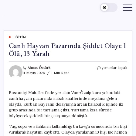
Skip
to
content
EĞITIM
Canlı Hayvan Pazarında Şiddet Olayı: 1
Ölü, 13 Yaralı
Canlı
By
Ahmet Öztürk
yorumlar kapalı
Hayvan
11 Mayıs 2026
1 Min Read
Pazarında
Şiddet
Olayı:
Bostaniçi Mahallesi’nde yer alan Van-Özalp kara yolundaki
1
canlı hayvan pazarında sabah saatlerinde meydana gelen
Ölü,
13
olayda, Kurban Bayramı dolayısıyla artan kalabalık içinde iki
Yaralı
grup arasında bir tartışma çıktı. Tartışma kısa sürede
için
büyüyerek şiddetli bir çatışmaya dönüştü.
Taş, sopa ve silahların kullanıldığı bu kavga sonucunda, bir kişi
vurularak hayatını kaybetti. Olayda yaralanan 13 kişi ise hemen