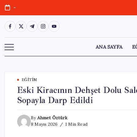
Skip
-
to
content
https://www.facebook.com/
https://twitter.com/
https://t.me/
https://www.instagram.com/
https://youtube.com/
ANA SAYFA
E
EĞITIM
Eski Kiracının Dehşet Dolu Sald
Sopayla Darp Edildi
By
Ahmet Öztürk
8 Mayıs 2026
1 Min Read