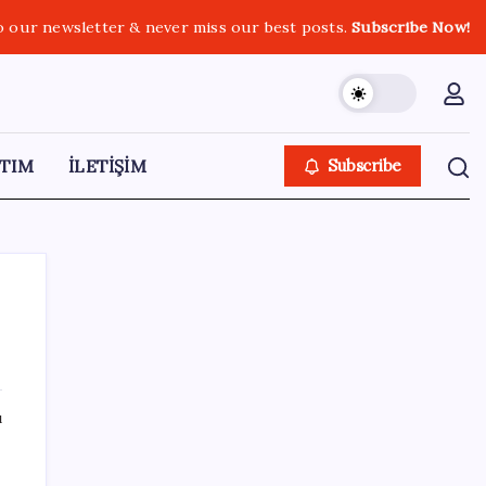
o our newsletter & never miss our best posts.
Subscribe Now!
TIM
İLETİŞİM
Subscribe
SON YAZILAR
ı
İklim zirvesi de milyarlar yutacak