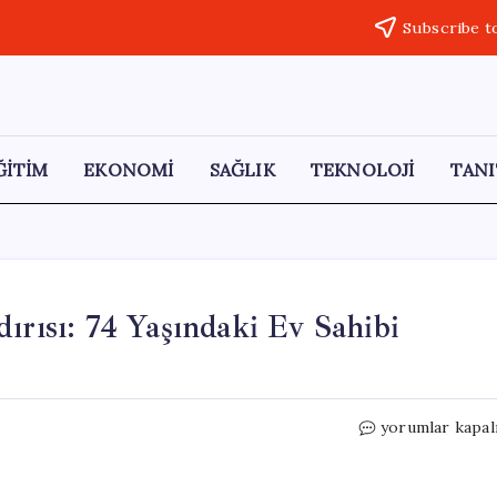
Subscribe t
ĞİTİM
EKONOMİ
SAĞLIK
TEKNOLOJİ
TANI
ırısı: 74 Yaşındaki Ev Sahibi
Eski
yorumlar kapal
Kiracının
Dehşet
Dolu