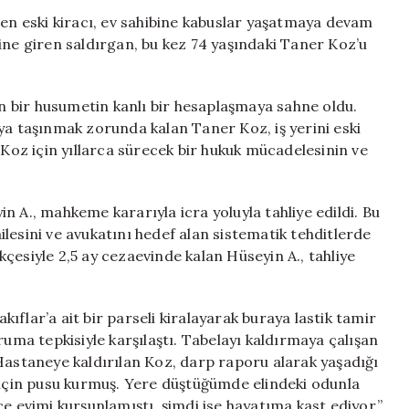
Saldırısı:
len eski kiracı, ev sahibine kabuslar yaşatmaya devam
74
ine giren saldırgan, bu kez 74 yaşındaki Taner Koz’u
Yaşındaki
Ev
Sahibi
 bir husumetin kanlı bir hesaplaşmaya sahne oldu.
Sopayla
ya taşınmak zorunda kalan Taner Koz, iş yerini eski
Darp
 Koz için yıllarca sürecek bir hukuk mücadelesinin ve
Edildi
için
n A., mahkeme kararıyla icra yoluyla tahliye edildi. Bu
lesini ve avukatını hedef alan sistematik tehditlerde
çesiyle 2,5 ay cezaevinde kalan Hüseyin A., tahliye
flar’a ait bir parseli kiralayarak buraya lastik tamir
ruma tepkisiyle karşılaştı. Tabelayı kaldırmaya çalışan
Hastaneye kaldırılan Koz, darp raporu alarak yaşadığı
k için pusu kurmuş. Yere düştüğümde elindeki odunla
evimi kurşunlamıştı, şimdi ise hayatıma kast ediyor.”