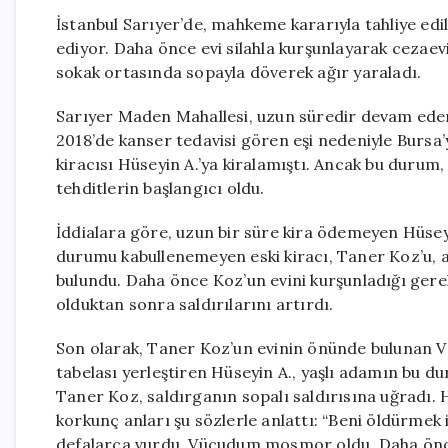
İstanbul Sarıyer’de, mahkeme kararıyla tahliye edi
ediyor. Daha önce evi silahla kurşunlayarak cezaev
sokak ortasında sopayla döverek ağır yaraladı.
Sarıyer Maden Mahallesi, uzun süredir devam eden
2018’de kanser tedavisi gören eşi nedeniyle Bursa’
kiracısı Hüseyin A.’ya kiralamıştı. Ancak bu durum,
tehditlerin başlangıcı oldu.
İddialara göre, uzun bir süre kira ödemeyen Hüseyi
durumu kabullenemeyen eski kiracı, Taner Koz’u, ai
bulundu. Daha önce Koz’un evini kurşunladığı gerek
olduktan sonra saldırılarını artırdı.
Son olarak, Taner Koz’un evinin önünde bulunan Vakı
tabelası yerleştiren Hüseyin A., yaşlı adamın bu du
Taner Koz, saldırganın sopalı saldırısına uğradı. 
korkunç anları şu sözlerle anlattı: “Beni öldürme
defalarca vurdu. Vücudum mosmor oldu. Daha önce 