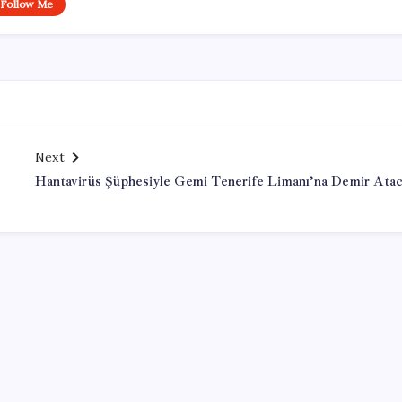
Follow Me
Next
Hantavirüs Şüphesiyle Gemi Tenerife Limanı’na Demir Ata
Office Lisans Satın Al
valorant hack