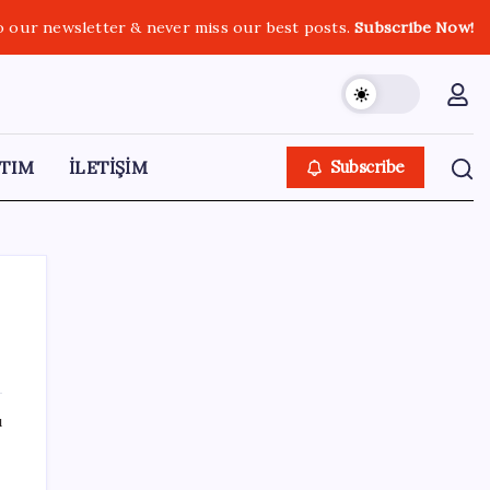
o our newsletter & never miss our best posts.
Subscribe Now!
TIM
İLETİŞİM
Subscribe
SON YAZILAR
ı
Çin pazarını altüst etmişti: Otomotiv devi
Avrupa’ya açıldı