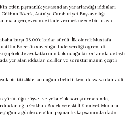
Muhittin
’in etkin pişmanlık yasasından yararlandığı iddiaları
Böcek’in
 Gökhan Böcek, Antalya Cumhuriyet Başsavcılığı
Etkin
şturması çerçevesinde ifade vermek üzere bir araya
Pişmanlık
İfadesi
8,5
sabaha karşı 03.00’e kadar sürdü. İlk olarak Mustafa
Saat
hittin Böcek’in savcılığa ifade verdiği öğrenildi.
sürdü
iki şüpheli de avukatlarının bulunduğu bir ortamda detaylı
için
a yer alan iddialar, deliller ve soruşturmanın çeşitli
ük bir titizlikle sürdüğünü belirtirken, dosyaya dair adli
 yürüttüğü rüşvet ve yolsuzluk soruşturmasında,
Ardından oğlu Gökhan Böcek ve eski İl Emniyet Müdürü
 geçtiğimiz günlerde etkin pişmanlık kapsamında ifade