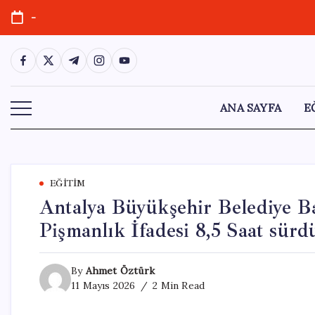
Skip
-
to
content
https://www.facebook.com/
https://twitter.com/
https://t.me/
https://www.instagram.com/
https://youtube.com/
ANA SAYFA
E
EĞITIM
Antalya Büyükşehir Belediye B
Pişmanlık İfadesi 8,5 Saat sürd
By
Ahmet Öztürk
11 Mayıs 2026
2 Min Read