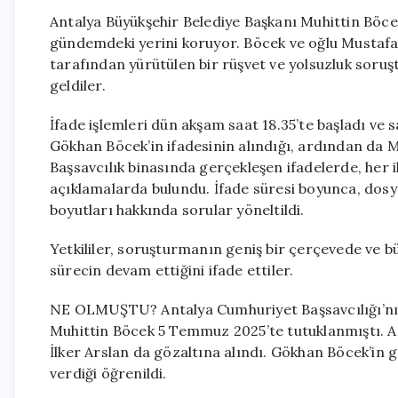
Antalya Büyükşehir Belediye Başkanı Muhittin Böcek
gündemdeki yerini koruyor. Böcek ve oğlu Mustafa
tarafından yürütülen bir rüşvet ve yolsuzluk soru
geldiler.
İfade işlemleri dün akşam saat 18.35’te başladı ve 
Gökhan Böcek’in ifadesinin alındığı, ardından da Mu
Başsavcılık binasında gerçekleşen ifadelerde, her 
açıklamalarda bulundu. İfade süresi boyunca, dosyad
boyutları hakkında sorular yöneltildi.
Yetkililer, soruşturmanın geniş bir çerçevede ve büy
sürecin devam ettiğini ifade ettiler.
NE OLMUŞTU? Antalya Cumhuriyet Başsavcılığı’nın
Muhittin Böcek 5 Temmuz 2025’te tutuklanmıştı. 
İlker Arslan da gözaltına alındı. Gökhan Böcek’in
verdiği öğrenildi.