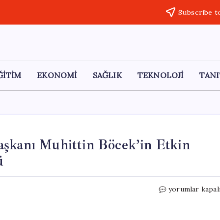
Subscribe t
ĞİTİM
EKONOMİ
SAĞLIK
TEKNOLOJİ
TANI
aşkanı Muhittin Böcek’in Etkin
ü
Antalya
yorumlar kapal
Büyükşehir
Belediye
Başkanı