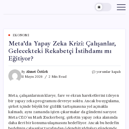
Skip
to
content
EKONOMI
Meta’da Yapay Zeka Krizi: Çalışanlar,
Gelecekteki Rekabetçi İstihdamı mı
Eğitiyor?
Meta’da
By
Ahmet Öztürk
yorumlar kapalı
Yapay
11 Mayıs 2026
2 Min Read
Zeka
Krizi:
Çalışanlar,
Meta, çalışanlarının klavye, fare ve ekran hareketlerini izleyen
Gelecekteki
bir yapay zeka programını devreye soktu. Ancak bu uygulama,
Rekabetçi
İstihdamı
şirket içinde büyük bir gizlilik tartışmasına yol açmakla
mı
kalmadı, aynı zamanda işten çıkarmalar da gündemi sarıyor.
Eğitiyor?
Meta CEO’su Mark Zuckerberg, şirketin yapay zeka alanında
için
daha ileri bir konuma ulaşmasını hedefliyor. Ancak bu hedefin
bedelinin çalışanlar tarafından ödendiği iddiaları gündemde.