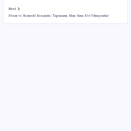
Next
Dram ve Komedi Arasında: Tapusunu Alan Ama Evi Olmayanlar
SON YAZILAR
İklim zirvesi de milyarlar yutacak
‘Çocuk güvenliği’ aykırılığı 1 milyar dolar ceza getirdi
Tüm dünyaya ‘tatil daveti’
Bakan Kurum: Bu işler ahbap çavuş ilişkisiyle
yürümez