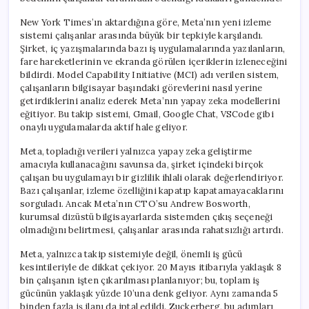
New York Times’ın aktardığına göre, Meta’nın yeni izleme
sistemi çalışanlar arasında büyük bir tepkiyle karşılandı.
Şirket, iç yazışmalarında bazı iş uygulamalarında yazılanların,
fare hareketlerinin ve ekranda görülen içeriklerin izleneceğini
bildirdi. Model Capability Initiative (MCI) adı verilen sistem,
çalışanların bilgisayar başındaki görevlerini nasıl yerine
getirdiklerini analiz ederek Meta’nın yapay zeka modellerini
eğitiyor. Bu takip sistemi, Gmail, Google Chat, VSCode gibi
onaylı uygulamalarda aktif hale geliyor.
Meta, topladığı verileri yalnızca yapay zeka geliştirme
amacıyla kullanacağını savunsa da, şirket içindeki birçok
çalışan bu uygulamayı bir gizlilik ihlali olarak değerlendiriyor.
Bazı çalışanlar, izleme özelliğini kapatıp kapatamayacaklarını
sorguladı. Ancak Meta’nın CTO’su Andrew Bosworth,
kurumsal dizüstü bilgisayarlarda sistemden çıkış seçeneği
olmadığını belirtmesi, çalışanlar arasında rahatsızlığı artırdı.
Meta, yalnızca takip sistemiyle değil, önemli iş gücü
kesintileriyle de dikkat çekiyor. 20 Mayıs itibarıyla yaklaşık 8
bin çalışanın işten çıkarılması planlanıyor; bu, toplam iş
gücünün yaklaşık yüzde 10’una denk geliyor. Aynı zamanda 5
binden fazla iş ilanı da iptal edildi. Zuckerberg, bu adımları