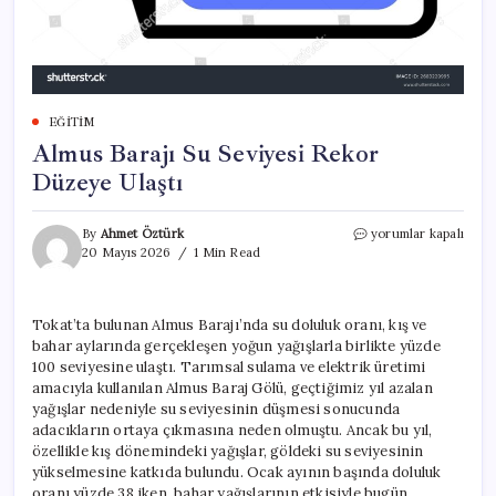
EĞITIM
Almus Barajı Su Seviyesi Rekor
Düzeye Ulaştı
Almus
By
Ahmet Öztürk
yorumlar kapalı
Barajı
20 Mayıs 2026
1 Min Read
Su
Seviyesi
Rekor
Tokat’ta bulunan Almus Barajı’nda su doluluk oranı, kış ve
Düzeye
bahar aylarında gerçekleşen yoğun yağışlarla birlikte yüzde
Ulaştı
için
100 seviyesine ulaştı. Tarımsal sulama ve elektrik üretimi
amacıyla kullanılan Almus Baraj Gölü, geçtiğimiz yıl azalan
yağışlar nedeniyle su seviyesinin düşmesi sonucunda
adacıkların ortaya çıkmasına neden olmuştu. Ancak bu yıl,
özellikle kış dönemindeki yağışlar, göldeki su seviyesinin
yükselmesine katkıda bulundu. Ocak ayının başında doluluk
oranı yüzde 38 iken, bahar yağışlarının etkisiyle bugün