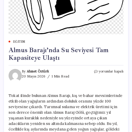
EĞITIM
Almus Barajı’nda Su Seviyesi Tam
Kapasiteye Ulaştı
Almus
By
Ahmet Öztürk
yorumlar kapalı
Barajı’nda
20 Mayıs 2026
1 Min Read
Su
Seviyesi
Tam
Tokat ilinde bulunan Almus Barajı, kış ve bahar mevsimlerinde
Kapasiteye
etkili olan yağışların ardından doluluk oranını yüzde 100
Ulaştı
için
seviyesine çıkardı. Tarımsal sulama ve elektrik üretimi için
son derece önemli olan Almus Baraj Gölü, geçtiğimiz yıl
yaşanan kuraklık nedeniyle su yüzeyinde ortaya çıkan
adacıkların yeniden su altında kalmasına sebep oldu. Bu yıl,
özellikle kış aylarında meydana gelen yoğun yağışlar, göldeki