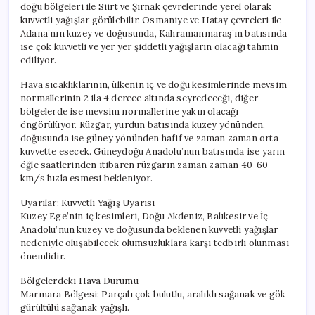
doğu bölgeleri ile Siirt ve Şırnak çevrelerinde yerel olarak
kuvvetli yağışlar görülebilir. Osmaniye ve Hatay çevreleri ile
Adana’nın kuzey ve doğusunda, Kahramanmaraş’ın batısında
ise çok kuvvetli ve yer yer şiddetli yağışların olacağı tahmin
ediliyor.
Hava sıcaklıklarının, ülkenin iç ve doğu kesimlerinde mevsim
normallerinin 2 ila 4 derece altında seyredeceği, diğer
bölgelerde ise mevsim normallerine yakın olacağı
öngörülüyor. Rüzgar, yurdun batısında kuzey yönünden,
doğusunda ise güney yönünden hafif ve zaman zaman orta
kuvvette esecek. Güneydoğu Anadolu’nun batısında ise yarın
öğle saatlerinden itibaren rüzgarın zaman zaman 40-60
km/s hızla esmesi bekleniyor.
Uyarılar: Kuvvetli Yağış Uyarısı
Kuzey Ege’nin iç kesimleri, Doğu Akdeniz, Balıkesir ve İç
Anadolu’nun kuzey ve doğusunda beklenen kuvvetli yağışlar
nedeniyle oluşabilecek olumsuzluklara karşı tedbirli olunması
önemlidir.
Bölgelerdeki Hava Durumu
Marmara Bölgesi: Parçalı çok bulutlu, aralıklı sağanak ve gök
gürültülü sağanak yağışlı.