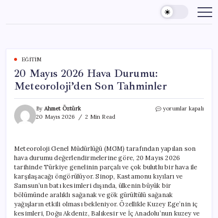
Skip
to
content
EĞITIM
20 Mayıs 2026 Hava Durumu:
Meteoroloji’den Son Tahminler
20
By
Ahmet Öztürk
yorumlar kapalı
Mayıs
20 Mayıs 2026
2 Min Read
2026
Hava
Durumu:
Meteoroloji Genel Müdürlüğü (MGM) tarafından yapılan son
Meteoroloji’den
hava durumu değerlendirmelerine göre, 20 Mayıs 2026
Son
Tahminler
tarihinde Türkiye genelinin parçalı ve çok bulutlu bir hava ile
için
karşılaşacağı öngörülüyor. Sinop, Kastamonu kıyıları ve
Samsun’un batı kesimleri dışında, ülkenin büyük bir
bölümünde aralıklı sağanak ve gök gürültülü sağanak
yağışların etkili olması bekleniyor. Özellikle Kuzey Ege’nin iç
kesimleri, Doğu Akdeniz, Balıkesir ve İç Anadolu’nun kuzey ve